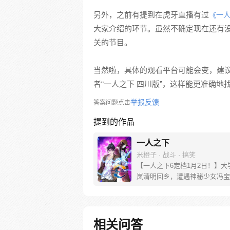
另外，之前有提到在虎牙直播有过
《一
大家介绍的环节。虽然不确定现在还有
关的节目。
当然啦，具体的观看平台可能会变，建
者“一人之下 四川版”，这样能更准确
举报反馈
答案问题点击
提到的作品
一人之下
米橙子 · 战斗 · 搞笑
【一人之下6定档1月2日！】大
岚清明回乡，遭遇神秘少女冯宝
未谋面的冯宝宝却对张楚岚异常
并将其带去自己打工的快递公司
帮冯宝宝寻找她的身世，也为了
己与爷爷身上的秘密，张楚岚的
相关问答