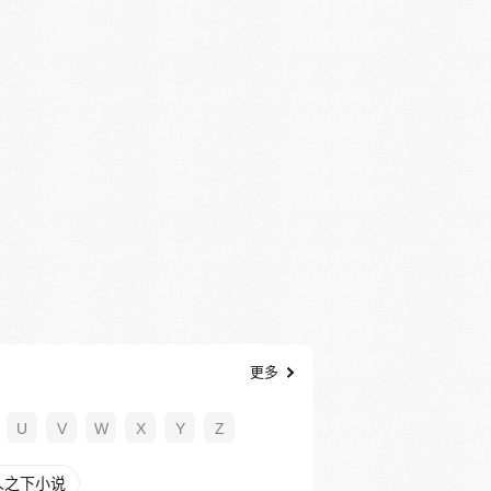
更多
U
V
W
X
Y
Z
人之下小说