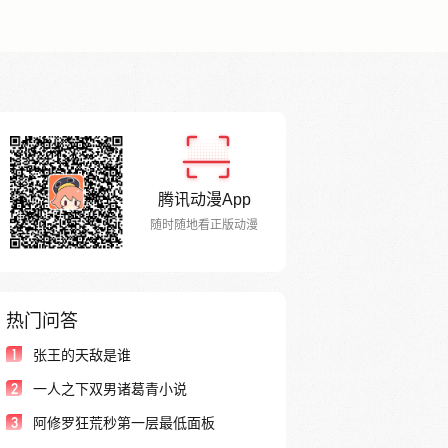
腾讯动漫App
随时随地看正版动漫
热门问答
1
张王的天敌是谁
2
一人之下双男诸葛青小说
3
阿修罗狂荒秒第一层最低面板