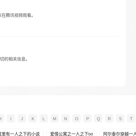
以在腾讯视频观看。
切的相关信息。
H
I
J
K
L
M
N
O
P
Q
R
S
T
寓里有一人之下的小说
爱情公寓之一人之下txt
阿尔泰尔穿越一