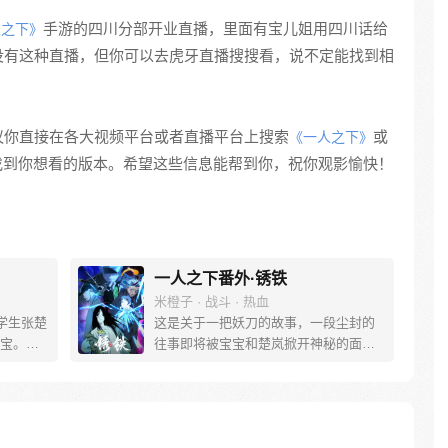
手游的四川分部开业直播，里面有宝儿姐用四川话给
人之下》
没有这种直播，但你可以去虎牙直播搜搜看，说不定能找到相
议你直接在各大视频平台或者直播平台上搜索
或
《一人之下》
地找到你想看的版本。希望这些信息能帮到你，祝你观影愉快！
一人之下番外·锈铁
米橙子 · 战斗 · 热血
学生张楚
这是关于一把妖刀的故事，一段尘封的
宝。素
往事即将被宝宝和楚岚掀开神秘的面
熟悉，
纱。
。为了
查清自
生活被