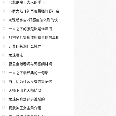
4
七龙珠魔王大人的手下
5
斗罗大陆斗神再临最强阵容排名
6
龙珠超宇宙2好感度怎么刷的快
7
一人之下的张楚岚是谁演的
8
月初第几集知道所有事情的真相
9
元尊的苍渊什么境界
10
龙珠魔法
11
曹云金曝春妮与郭德纲绯闻
12
一人之下最经典的一句话
13
白月初为什么没有恢复记忆
14
天师下山老天师结局
15
龙珠传奇舒建是谁杀的
16
真武神王女主角介绍