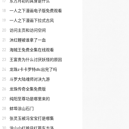
17
东方月初的真身是什么
18
一人之下漫画电子版免费观看
19
一人之下漫画下拉式古风
20
访问主页和访问空间
21
沐红鲤被谁拿了一血
22
海贼王免费全集在线观看
23
王富贵为什么讨厌妖怪的原因
24
龙珠z卡卡罗特dlc出完了吗
25
斗罗大陆魂师对决九游
26
龙珠传奇全集免费版
27
纯阳至尊功是哪里来的
28
蚌埠涂山石门
29
张灵玉被冯宝宝打是哪集
30
涂山小红娘月红篇东方洛