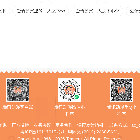
之下
爱情公寓里的一人之下txt
爱情公寓一人之下小说
爱情
腾讯动漫客户端
腾讯动漫微信小
腾讯动漫手Q小
程序
程序
帮助
官方微博
服务协议
商务合作
侵权反馈指引
联系方式：
ac_
粤ICP备16117015号-1
粤网文 (2019) 2460-563号
Copyright
1998 - 2026 Tencent. All Rights Reserved
©