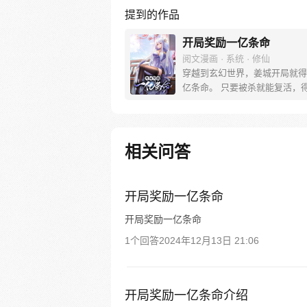
提到的作品
开局奖励一亿条命
阅文漫画 · 系统 · 修仙
穿越到玄幻世界，姜城开局就得
亿条命。 只要被杀就能复活，
对方的随机能力。从此，他期盼
就是被杀。 “系兄弟就来砍我！” 
反派boss：小小姜城，如此跳
所愿！ 【叮，宿主复活…】
相关问答
开局奖励一亿条命
开局奖励一亿条命
1个回答
2024年12月13日 21:06
开局奖励一亿条命介绍