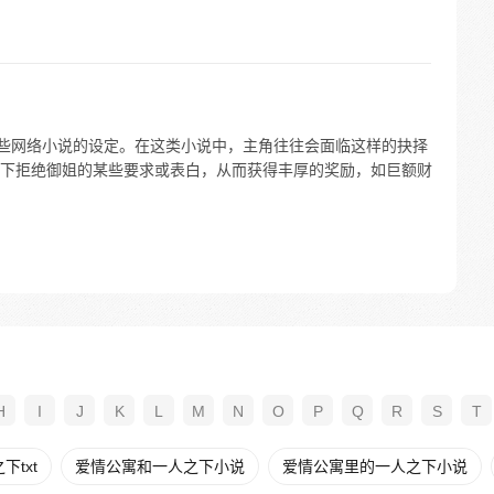
一些网络小说的设定。在这类小说中，主角往往会面临这样的抉择
下拒绝御姐的某些要求或表白，从而获得丰厚的奖励，如巨额财
H
I
J
K
L
M
N
O
P
Q
R
S
T
txt
爱情公寓和一人之下小说
爱情公寓里的一人之下小说