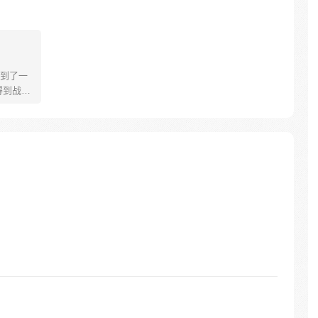
到了一
得到战胜
的事情
“杀我！”
脚，如你