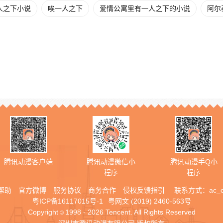
人之下小说
唉一人之下
爱情公寓里有一人之下的小说
阿尔
腾讯动漫客户端
腾讯动漫微信小
腾讯动漫手Q小
程序
程序
帮助
官方微博
服务协议
商务合作
侵权反馈指引
联系方式：
ac_
粤ICP备16117015号-1
粤网文 (2019) 2460-563号
Copyright
1998 - 2026 Tencent. All Rights Reserved
©