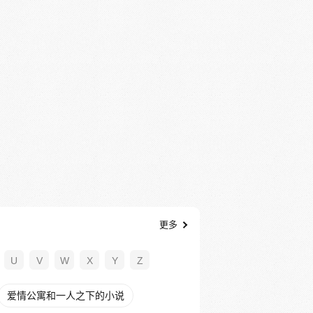
更多
U
V
W
X
Y
Z
爱情公寓和一人之下的小说