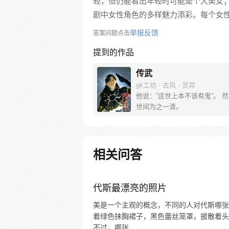
轻，但仍能看出年轻时可能是个大美女
剧中女性角色的多样魅力添彩。每个女
举报反馈
答案问题点击
提到的作品
传武
gk工坊 · 古风 · 灵异
他说：“这世上本不该有鬼”。 
世间为之一清。
相关问答
代斯最漂亮的照片
美是一个主观的概念，不同的人对代斯哪张
着绿色抹胸裙子，黑色蕾丝笼罩，披散着头
不过，哪张...