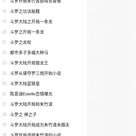
17
斗罗开局朱竹青获得至尊骨
18
斗罗之功法秘籍
19
斗罗大陆之开局一条龙
20
斗罗之开局一条龙
21
斗罗之龙杖
22
都市多子多福大种马
23
斗罗大陆开局银龙王
24
斗罗从谋夺罗三炮开始小说
25
斗罗大陆蓝银皇
26
陈意涵Estelle恋情曝光
27
斗罗大陆开局和朱竹清
28
斗罗之 神之子
29
斗罗大陆开局成为朱竹清未婚夫
30
斗罗开局选择朱竹清的小说