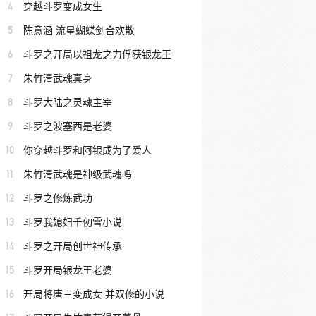
4
穿越斗罗变成女生
5
陈意涵 流星蝴蝶剑合欢散
6
斗罗之开局以祖龙之力俘获银龙王
7
朱竹清武魂真身
8
斗罗大陆之灵魂主宰
9
斗罗之波塞西是老婆
10
你穿越斗罗和阿银成为了爱人
11
朱竹清武魂是神级武魂吗
12
斗罗之修炼武功
13
斗罗我媳妇千仞雪小说
14
斗罗之开局创世神传承
15
斗罗开局银龙王老婆
16
开局将唐三变成女 并双修的小说