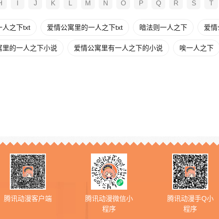
H
I
J
K
L
M
N
O
P
Q
R
S
T
人之下txt
爱情公寓里的一人之下txt
暗法则一人之下
爱情
寓里的一人之下小说
爱情公寓里有一人之下的小说
唉一人之下
腾讯动漫客户端
腾讯动漫微信小
腾讯动漫手Q小
程序
程序