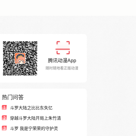
腾讯动漫App
随时随地看正版动漫
热门问答
1
斗罗大陆之比比东失忆
2
穿越斗罗大陆开局上朱竹清
3
斗罗 我是宁荣荣的守护灵