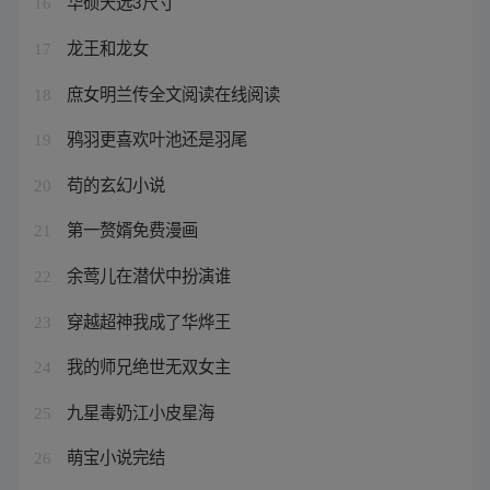
华硕天选3尺寸
16
龙王和龙女
17
庶女明兰传全文阅读在线阅读
18
鸦羽更喜欢叶池还是羽尾
19
苟的玄幻小说
20
第一赘婿免费漫画
21
余莺儿在潜伏中扮演谁
22
穿越超神我成了华烨王
23
我的师兄绝世无双女主
24
九星毒奶江小皮星海
25
萌宝小说完结
26