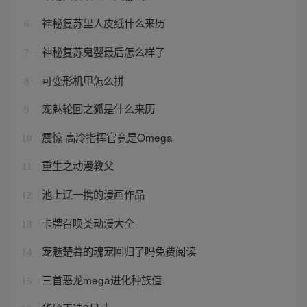
神秘复苏里人皮纸什么来历
6
神秘复苏鬼婴最后怎么样了
7
可变形机甲怎么拼
8
宠魅轮回之狐是什么来历
9
震惊 高冷指挥官竟是Omega
10
重生之动漫教父
11
池上辽一携的漫画作品
12
卡牌召唤类动漫大全
13
宠魅楚暮的魂宠回归了吗免费阅读
14
三首恶龙mega进化种族值
15