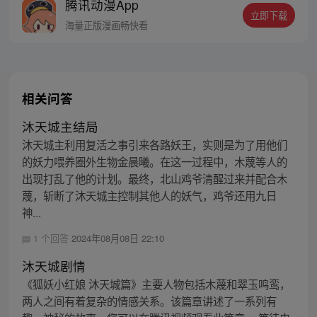
腾讯动漫App
知识！ 好好学习，天天向上！ 穿越兽世，甜
立即下载
宠来袭！【每周五六日更新】
海量正版漫画畅快看
相关问答
沐天城主结局
沐天城主利用复活之事引来各路妖王，实则是为了用他们
的妖力喂养圈外生物金晨曦。在这一过程中，木蔑等人的
出现打乱了他的计划。最终，北山鸡爷清醒过来并配合木
蔑，斩断了沐天城主控制其他人的妖气，鸡爷还用九日
神...
1 个回答
2024年08月08日 22:10
沐天城剧情
《狐妖小红娘 沐天城篇》主要人物包括木蔑和翠玉鸣鸾，
两人之间有着复杂的情感关系。该篇章讲述了一系列有