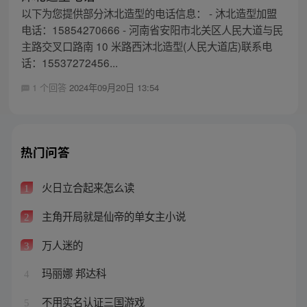
以下为您提供部分沐北造型的电话信息： - 沐北造型加盟
电话：15854270666 - 河南省安阳市北关区人民大道与民
主路交叉口路南 10 米路西沐北造型(人民大道店)联系电
话：15537272456...
1 个回答
2024年09月20日 13:54
热门问答
火日立合起来怎么读
1
主角开局就是仙帝的单女主小说
2
万人迷的
3
玛丽娜 邦达科
4
不用实名认证三国游戏
5