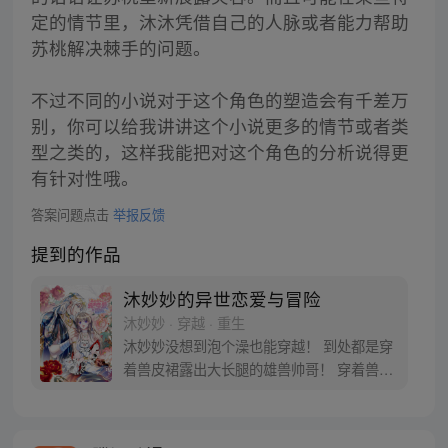
定的情节里，沐沐凭借自己的人脉或者能力帮助
苏桃解决棘手的问题。
不过不同的小说对于这个角色的塑造会有千差万
别，你可以给我讲讲这个小说更多的情节或者类
型之类的，这样我能把对这个角色的分析说得更
有针对性哦。
答案问题点击
举报反馈
提到的作品
沐妙妙的异世恋爱与冒险
沐妙妙 · 穿越 · 重生
沐妙妙没想到泡个澡也能穿越！ 到处都是穿
着兽皮裙露出大长腿的雄兽帅哥！ 穿着兽皮
裙露出大长腿的雄兽帅哥都还想娶她回家！
跨种族的恋爱是没有好结果的，还好脑袋里
有一个异世生存教科书的系统让她学习兽世