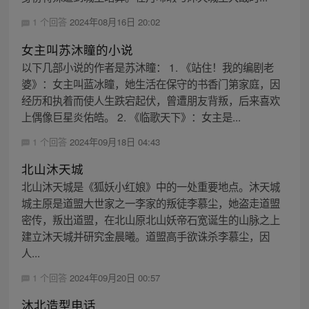
1 个回答
2024年08月16日 20:02
女主叫苏沐瞳的小说
以下几部小说的作者是苏沐瞳： 1. 《站住！我的编剧老
婆》：女主叫蓝冰瞳，她生活在保守的书香门第家庭，因
经历和执着而使人生跌宕起伏，曾遭朋友背叛，后来喜欢
上偶像巨星炎佑皓。 2. 《临歌天下》：女主是...
1 个回答
2024年09月18日 04:43
北山沐天城
北山沐天城是《狐妖小红娘》中的一处重要地点。沐天城
城主原是道盟大世家之一李家的叛徒李慕尘，她盗走道盟
密传，叛出道盟，在北山原北山妖帝石宽诞生的山脉之上
建立沐天城并研究金晨曦。道盟高手欲诛杀李慕尘，因
人...
1 个回答
2024年09月20日 00:57
沐北造型电话