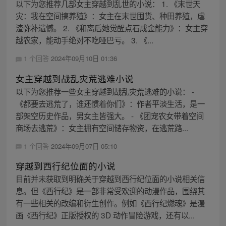
以下为您推荐几部女主穿越到乱世的小说： 1. 《末世天
灾：我在空间搞养殖》：女主在末世囤货、种田养殖，虐
渣弥补遗憾。 2. 《和离后她觉醒点石成金能力》：女主穿
越农家，能动手绝对不吃哑巴亏。 3. 《...
1 个回答
2024年09月10日 01:36
女主穿越到战乱灾荒逃难小说
以下为您推荐一些女主穿越到战乱灾荒逃难的小说： -
《都要去逃荒了，谁还惯着你们》：作者平淡生活，是一
部架空历史作品，男女主皆强大。 - 《团宠农女带着空间
商场去逃荒》：女主拥有空间储存物资，在逃荒路...
1 个回答
2024年09月07日 05:10
穿越到西行纪位面的小说
目前并未获取到明确关于穿越到西行纪位面的小说相关信
息。但《西行纪》是一部非常受欢迎的动漫作品，围绕其
有一些相关的改编和衍生创作。例如《西行纪燃魂》是漫
画《西行纪》正版授权的 3D 动作冒险游戏，还有以...