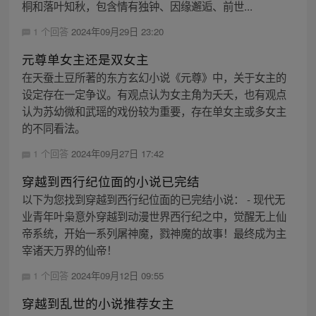
桐和落叶知秋，包含情有独钟、因缘邂逅、前世...
1 个回答
2024年09月29日 23:20
元尊单女主还是双女主
在天蚕土豆所著的东方玄幻小说《元尊》中，关于女主的
设定存在一定争议。有观点认为女主角为夭夭，也有观点
认为苏幼微和武瑶的戏份较为重要，存在单女主或多女主
的不同看法。
1 个回答
2024年09月27日 17:42
穿越到西行纪位面的小说已完结
以下为您找到穿越到西行纪位面的已完结小说： - 现代无
业青年叶枭意外穿越到动漫世界西行纪之中，觉醒无上仙
帝系统，开始一系列屠神魔，戮神魔的故事！最终成为主
宰诸天万界的仙帝！
1 个回答
2024年09月12日 09:55
穿越到乱世的小说推荐女主