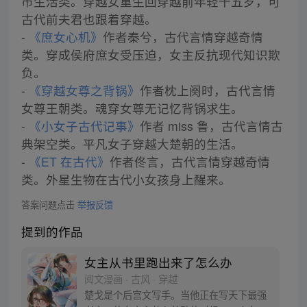
市生活类。穿越女重生回穿越前年轻十五岁，可
古代前夫君也跟着穿越。
-
《庶女心机》
作者秦兮，古代言情穿越奇情
类。穿成侯府庶女受压迫，女主反抗现代知识欺
负。
-
《穿越女尊之背锅》
作者枕上阕时，古代言情
女尊王朝类。魂穿女尊无记忆背锅求生。
-
《小女子古代记事》
作者 miss 鲁，古代言情古
典架空类。平凡女子穿越大楚朝的生活。
-
《ET 在古代》
作者佟言，古代言情穿越奇情
类。外星生物在古代小女孩身上醒来。
答案问题点击
举报反馈
提到的作品
女主从书里跑出来了怎么办
阅文漫画 · 古风 · 穿越
楚戈是个后宫文写手。当他正在写天下最强