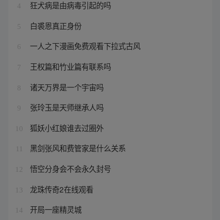
狂犬病是由病毒引起的吗
4
白裘恩真正身份
5
一人之下漫画免费观看下拉式古风
6
王权篇和竹业篇有联系吗
7
诸天万界是一个宇宙吗
8
张玲玉是天师继承人吗
9
狐妖小红娘谁去过圈外
10
黑剑张风和费管家是什么关系
11
悟空分身会不会永久封号
12
龙珠传奇2在线观看
13
开局一座精灵城
14