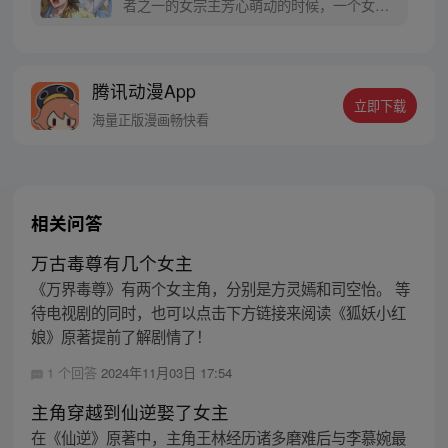
者之一的女宗主芳心萌动的时候，一个女人
出现在他的房间里，持剑架在他的脖子
上：“你敢写我爱上那个男人，我就杀了
你！”
腾讯动漫App
立即下载
海量正版漫画畅快看
相关问答
万古毒尊有几个女主
《万界毒尊》有两个女主角，分别是方灵嫣和司空怡。 等
待电视剧的同时，也可以点击下方链接来阅读《狐妖小红
娘》原著提前了解剧情了！
1 个回答
2024年11月03日 17:54
主角穿越到仙逆娶了女主
在《仙逆》原著中，主角王林经历诸多磨难后与李慕婉最