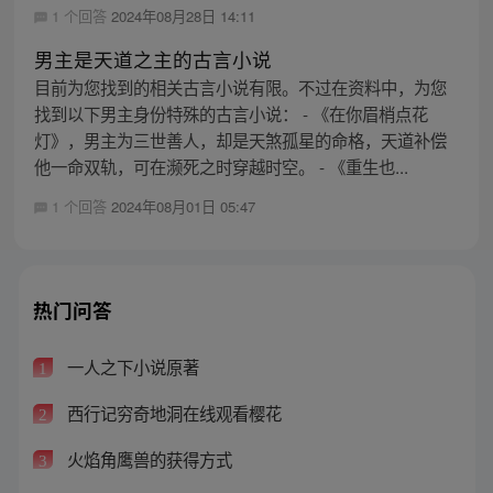
1 个回答
2024年08月28日 14:11
男主是天道之主的古言小说
目前为您找到的相关古言小说有限。不过在资料中，为您
找到以下男主身份特殊的古言小说： - 《在你眉梢点花
灯》，男主为三世善人，却是天煞孤星的命格，天道补偿
他一命双轨，可在濒死之时穿越时空。 - 《重生也...
1 个回答
2024年08月01日 05:47
热门问答
一人之下小说原著
1
西行记穷奇地洞在线观看樱花
2
火焰角鹰兽的获得方式
3