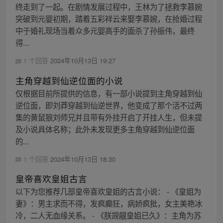
终走到了一起。在剧情发展过程中，王林为了拯救李慕婉
突破到元婴初期，踏着五彩祥云来娶李慕婉，在抢婚过程
中于婚礼现场当着众多元婴高手的面杀了孙振伟，最终
得...
1 个回答
2024年10月13日 19:27
主角穿越到仙逆位面的小说
仅根据目前所提供的信息，有一部小说提到主角穿越到仙
逆位面，即刘莽穿越到仙逆世界，他变成了那个活不过两
集的黄鼠狼刘师兄并且带有外挂开启了开挂人生，但未提
及小说具体名称；此外未发现更多主角穿越到仙逆位面
的...
1 个回答
2024年10月13日 18:30
皇帝喜欢皇姐古言
以下为您推荐几部皇帝喜欢皇姐的古言小说： - 《皇姐为
妻》：男主求而不得，发疯癫狂，病娇疯批，女主美艳冰
冷，二人无血缘关系。 - 《朕觊觎皇姐已久》：主角为苏