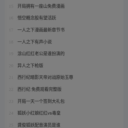
开局拥有一座山免费漫画
15
悟空概念股有望活跃
16
一人之下漫画最新章节书
17
一人之下有声小说
18
涂山红红老公是谁扮演的
19
异人之下枪版
20
西行纪暗影天帝对战原始玉尊
21
西行纪 免费观看完整版
22
开局一天一个签到大礼包
23
狐妖小红娘红红vs毒皇
24
龚俊狐妖配音演员是谁
25