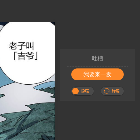
吐槽
我要来一发