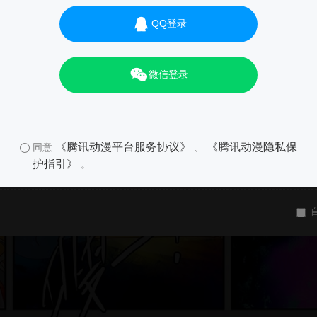
QQ登录
微信登录
《腾讯动漫平台服务协议》
《腾讯动漫隐私保
同意
、
护指引》
。