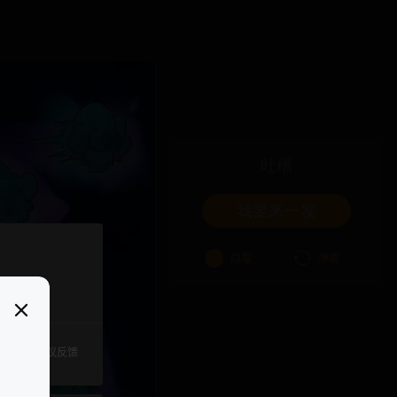
吐槽
我要来一发