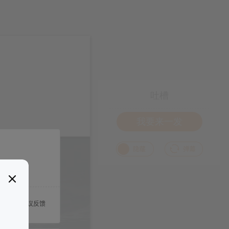
吐槽
我要来一发