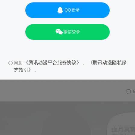
QQ登录
微信登录
《腾讯动漫平台服务协议》
《腾讯动漫隐私保
同意
、
护指引》
。