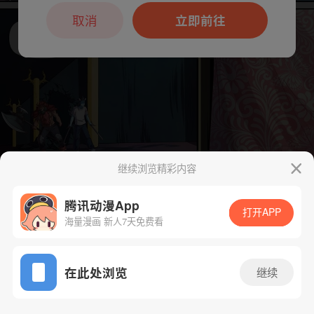
本章节仅支持App阅读，可打开App新用
户7天免费看
取消
立即前往
继续浏览精彩内容
下一话
腾漫App免费看
腾讯动漫App
打开APP
海量漫画 新人7天免费看
App免费看
在此处浏览
继续
196话 1/1