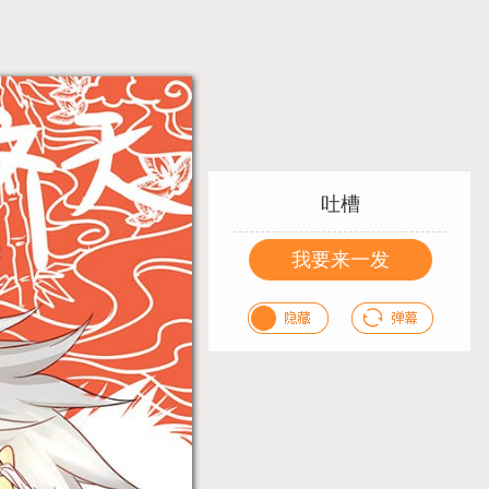
吐槽
我要来一发