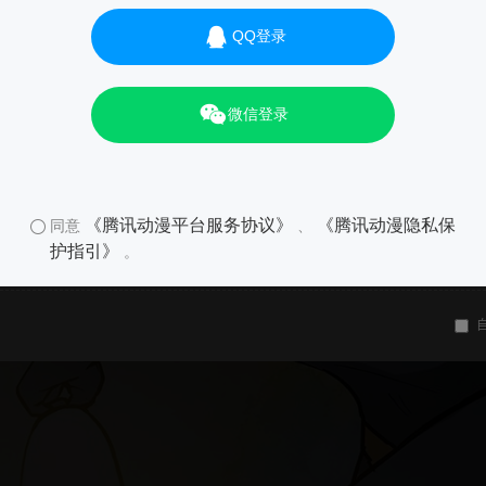
QQ登录
微信登录
《腾讯动漫平台服务协议》
《腾讯动漫隐私保
同意
、
护指引》
。