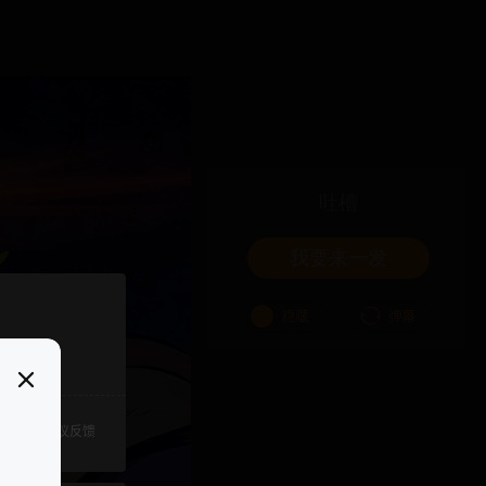
吐槽
我要来一发