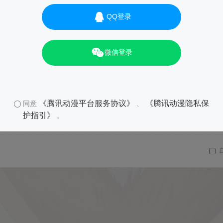
QQ登录
微信登录
《腾讯动漫平台服务协议》
《腾讯动漫隐私保
同意
、
护指引》
。