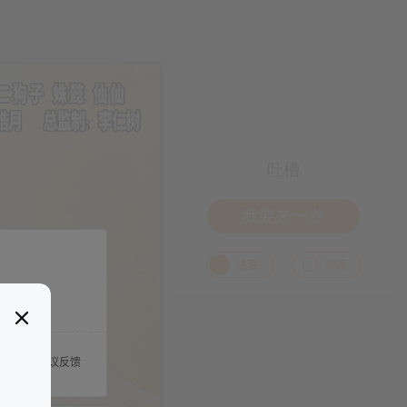
吐槽
我要来一发