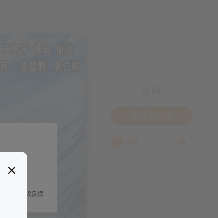
吐槽
我要来一发