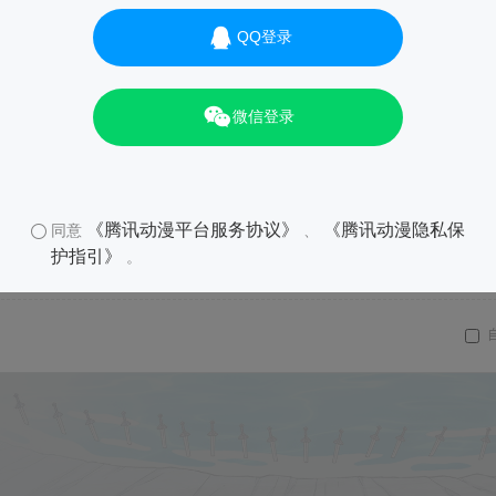
QQ登录
微信登录
《腾讯动漫平台服务协议》
《腾讯动漫隐私保
同意
、
护指引》
。