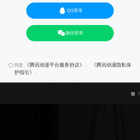
QQ登录
微信登录
《腾讯动漫平台服务协议》
《腾讯动漫隐私保
同意
、
护指引》
。