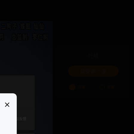
吐槽
我要来一发