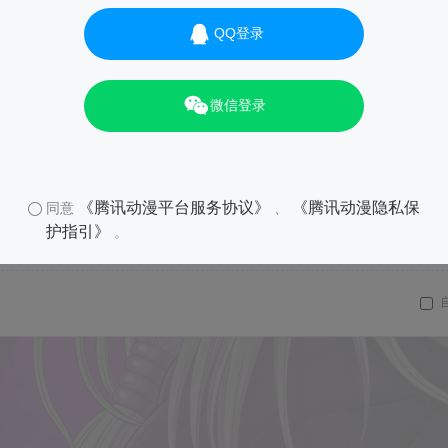
QQ登录
微信登录
《腾讯动漫平台服务协议》
《腾讯动漫隐私保
同意
、
护指引》
。