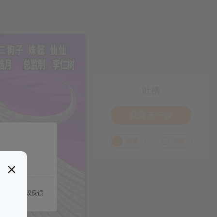
吐槽
我要来一发