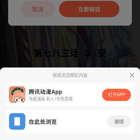
本章节仅支持App阅读，可打开App新用
户7天免费看
取消
立即前往
继续浏览精彩内容
下一话
腾漫App免费看
腾讯动漫App
打开APP
海量漫画 新人7天免费看
App免费看
在此处浏览
继续
803话 1/1