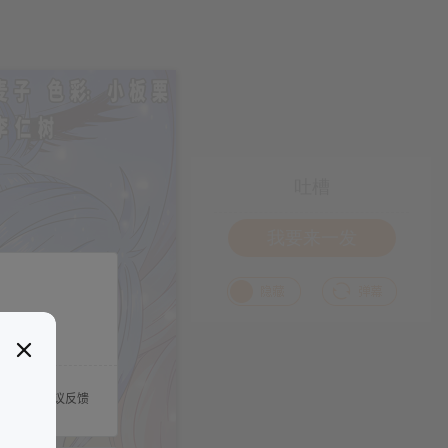
吐槽
我要来一发