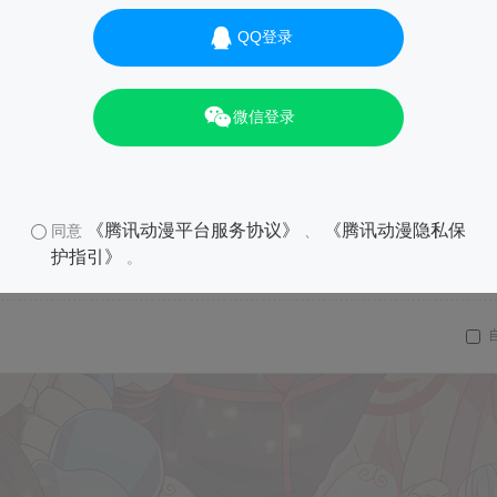
QQ登录
微信登录
《腾讯动漫平台服务协议》
《腾讯动漫隐私保
同意
、
护指引》
。