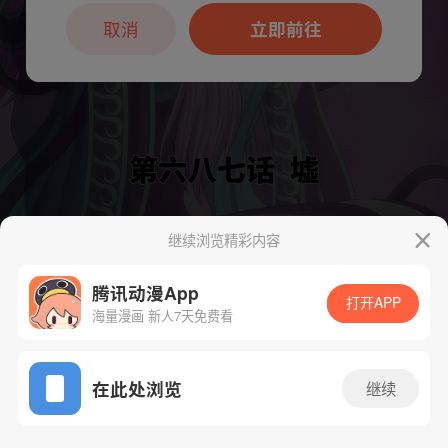
本章节仅支持App阅读，可打开App新用
户7天免费看
取消
立即前往
继续浏览精彩内容
下一话
腾漫App免费看
腾讯动漫App
打开APP
海量漫画 新人7天免费看
App免费看
在此处浏览
继续
706话 1/1