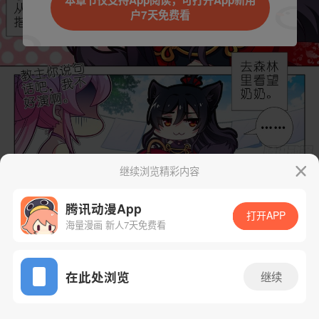
本章节仅支持App阅读，可打开App新用
户7天免费看
取消
立即前往
继续浏览精彩内容
下一话
腾漫App免费看
腾讯动漫App
打开APP
海量漫画 新人7天免费看
App免费看
在此处浏览
继续
276话 1/1