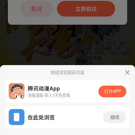
本章节仅支持App阅读，可打开App新用
户7天免费看
取消
立即前往
继续浏览精彩内容
下一话
腾漫App免费看
腾讯动漫App
打开APP
海量漫画 新人7天免费看
App免费看
在此处浏览
继续
286话 1/1