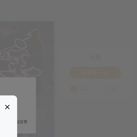
吐槽
我要来一发