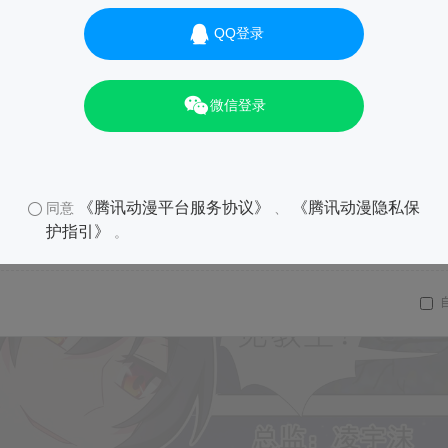
QQ登录
微信登录
《腾讯动漫平台服务协议》
《腾讯动漫隐私保
同意
、
护指引》
。