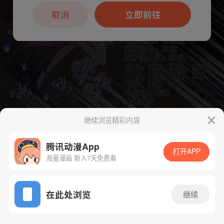
本章节仅支持App阅读，可打开App新用
户7天免费看
取消
立即前往
继续浏览精彩内容
下一话
腾漫App免费看
腾讯动漫App
打开APP
海量漫画 新人7天免费看
App免费看
在此处浏览
继续
183话 1/1