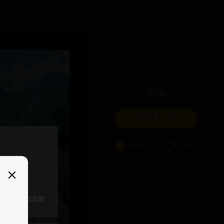
吐槽
我要来一发