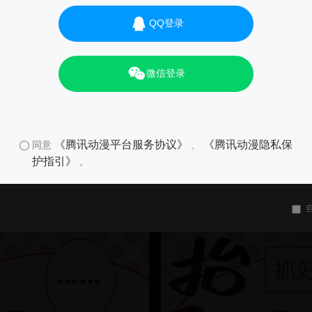
QQ登录
微信登录
《腾讯动漫平台服务协议》
《腾讯动漫隐私保
同意
、
护指引》
。