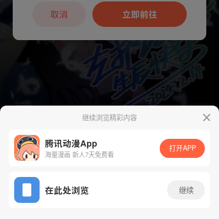
本章节仅支持App阅读，可打开App新用
户7天免费看
取消
立即前往
继续浏览精彩内容
下一话
腾漫App免费看
腾讯动漫App
打开APP
海量漫画 新人7天免费看
App免费看
在此处浏览
继续
297话 1/1