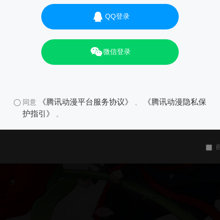
QQ登录
微信登录
《腾讯动漫平台服务协议》
《腾讯动漫隐私保
同意
、
护指引》
。