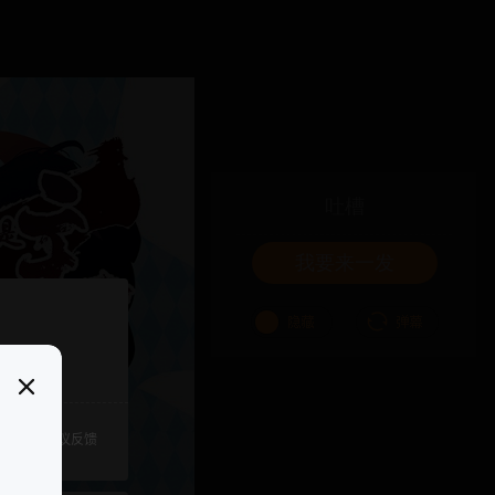
吐槽
我要来一发