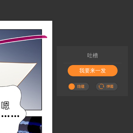
吐槽
我要来一发