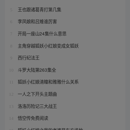
王也跟诸葛青打第几集
5
李凤娘和吕雉谁厉害
6
开局一座山24集什么意思
7
主角穿越狐妖小红娘变成女狐妖
8
西行纪法王
9
斗罗大陆第263集全
10
狐妖小红娘清瞳和雅雅什么关系
11
一人之下开头主题曲
12
洛洛历险记三大战王
13
悟空传免费阅读
14
狐妖小红娘之我的老婆是东方淮竹