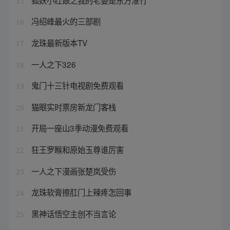
15
冯绍峰最火的三部剧
16
龙珠最新版本TV
17
一人之下326
18
鬼门十三针电视剧免费观看
19
猫眼实时票房新龙门客栈
20
开局一座山3季动漫免费观看
21
狂王罗睺和原始玉尊谁厉害
22
一人之下漫画张楚岚受伤
23
龙珠软膏擦肛门上辣疼怎回事
24
黑神话悟空主创不当言论
25