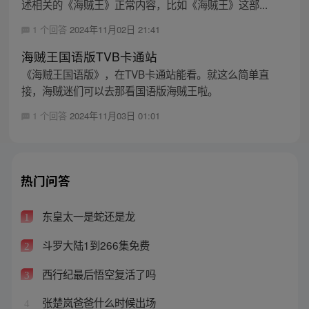
述相关的《海贼王》正常内容，比如《海贼王》这部...
1 个回答
2024年11月02日 21:41
海贼王国语版TVB卡通站
《海贼王国语版》，在TVB卡通站能看。就这么简单直
接，海贼迷们可以去那看国语版海贼王啦。
1 个回答
2024年11月03日 01:01
热门问答
东皇太一是蛇还是龙
1
斗罗大陆1到266集免费
2
西行纪最后悟空复活了吗
3
张楚岚爸爸什么时候出场
4