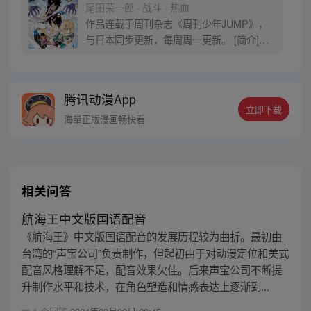
尾田荣一郎 · 战斗 · 热血
作品连载于周刊杂志《周刊少年JUMP》，
与日本同步更新，每周周一更新。 [简介]有
一个梦想成为海盗的少年叫路飞，他因误
食“恶魔果实”而成为了橡皮人，在获得超人
能力的同时付出了一辈子无法游泳的代价。
腾讯动漫App
十年后，路飞为实现与因救他而断臂的杰克
立即下载
斯的约定而出海，开始了以成为海盗王为目
海量正版漫画畅快看
标的伟大的冒险旅程！
相关问答
航海王中文版国语配音
《航海王》中文版国语配音的发展历程较为曲折。最初由
台湾的“声宝公司”负责制作，但起初由于对动漫定位和美式
配音风格理解不足，配音效果欠佳。后来声宝公司不断提
升制作水平和技术，在角色塑造和情感表达上逐渐到...