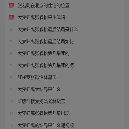
张若昀在北京的住宅的位置
2
大梦归离张淼怡是主演吗
3
大梦归离张淼怡最后结局是什么
4
大梦归离张淼怡最后结局如何
5
大梦归离张淼怡第几集死的
6
大梦归离张淼怡第几集死的啊
7
红楼梦张淼怡林黛玉
8
大梦归离大结局是什么
9
新版红楼梦扮演者林黛玉
10
大梦归离张淼怡第几集出现
11
大梦归离的结局是什么呢视频
12