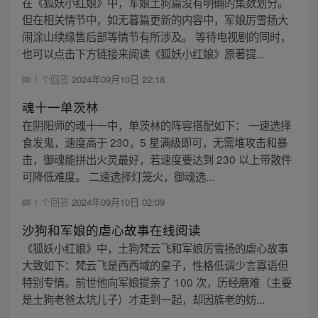
在《狐妖小红娘》中，军娘土狗篇没有明确的集数划分。
但在相关情节中，如无暮篇更新的内容中，军娘厉雪扬大
闹涂山续缘售后部等情节有所涉及。 等待电视剧的同时，
也可以点击下方链接来阅读《狐妖小红娘》原著提...
1 个回答
2024年09月10日 22:18
魂十一单茨林
在阴阳师的魂十一中，单茨林的阵容搭配如下： 一速选择
食发鬼，速度高于 230，5 星满级即可，无需堆攻击和暴
击，御魂能拼出火灵最好，若速度要达到 230 以上带散件
可降低难度。 二速选择灯笼火，御魂选...
1 个回答
2024年09月10日 02:09
沙狗和军娘的虐心故事在线阅读
《狐妖小红娘》中，土狗梵云飞和军娘厉雪扬的虐心故事
大致如下：梵云飞是西西域的皇子，性格低调少言寡语但
特别专情。前世他向军娘提亲了 100 次，历经磨难（主要
是土狗老爸太坑儿子）才走到一起，却因族老的妨...