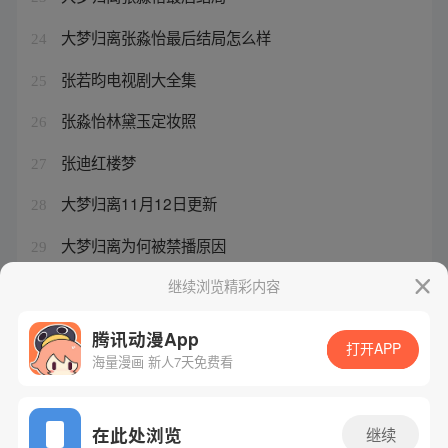
大梦归离张淼怡最后结局怎么样
24
张若昀电视剧大全集
25
张淼怡林黛玉定妆照
26
张迪红楼梦
27
大梦归离11月12日更新
28
大梦归离为何被禁播原因
29
张怡 红楼梦评书是现场版
继续浏览精彩内容
30
腾讯动漫App
打开APP
海量漫画 新人7天免费看
腾讯漫画
起点读书
QQ阅读
网站备案/许可证号：粤B2-20090059-5
在此处浏览
继续