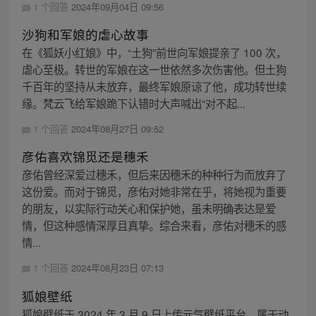
1 个回答
2024年09月04日 09:56
沙狗和军娘的虐心故事
在《狐妖小红娘》中，“土狗”前世向军娘提亲了 100 次，
虐心至极。转世的军娘在这一世依然多次伤害他。但土狗
千百年的坚持从未放弃，最终军娘原谅了他，成功转世续
缘。梵云飞给军娘跪下认错时大声喊出“对不起...
1 个回答
2024年08月27日 09:52
彦佑喜欢锦觅还是穗禾
彦佑曾经深爱过穗禾，但后来因穗禾的种种行为而放弃了
这份爱。而对于锦觅，彦佑对她非常在乎，将她视为重要
的朋友，以实际行动关心和保护她，虽未明确表达是爱
情，但这种感情深厚且真挚。综合来看，彦佑对穗禾的感
情...
1 个回答
2024年08月23日 07:13
狐娘壁纸
狐娘壁纸于 2024 年 3 月 9 日上传元气壁纸平台，属于动