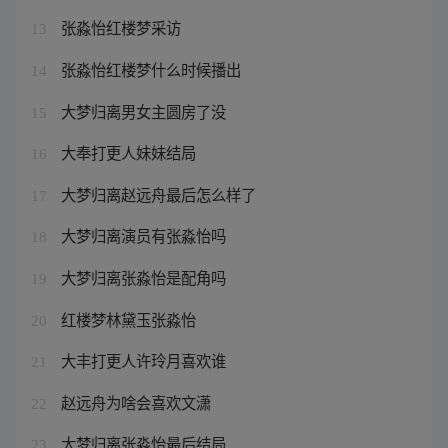
张淼怡红楼梦采访
13
张淼怡红楼梦什么时候播出
14
大梦归离男女主圆房了没
15
大奉打更人妹妹结局
16
大梦归离赵远舟最后怎么样了
17
大梦归离演员有张淼怡吗
18
大梦归离张淼怡是配角吗
19
红楼梦林黛玉张淼怡
20
大丰打更人许玲月喜欢谁
21
赵远舟为啥会喜欢文潇
22
大梦归离张淼怡最后结局
23