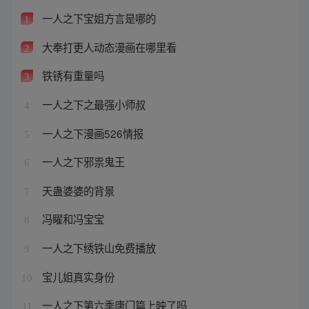
一人之下宝姐方言是哪的
1
大奉打更人动态漫画在哪里看
2
铁锈有重量吗
3
一人之下之最强小师叔
4
一人之下漫画526情报
5
一人之下邪祟鬼王
6
天蛊婆婆的背景
7
冯矅和冯宝宝
8
一人之下绣铁山免费播放
9
宝儿姐真实身份
10
一人之下第六季唐门篇上映了吗
11