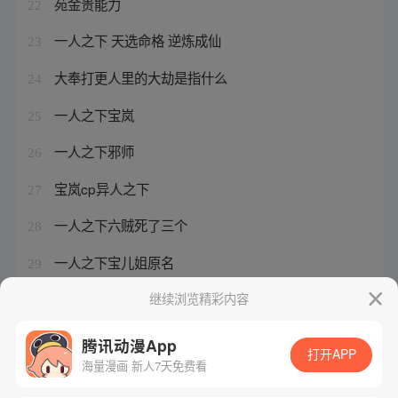
苑金贵能力
22
一人之下 天选命格 逆炼成仙
23
大奉打更人里的大劫是指什么
24
一人之下宝岚
25
一人之下邪师
26
宝岚cp异人之下
27
一人之下六贼死了三个
28
一人之下宝儿姐原名
29
一人之下漫画冯宝宝
继续浏览精彩内容
30
腾讯动漫App
打开APP
海量漫画 新人7天免费看
腾讯漫画
起点读书
QQ阅读