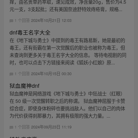
痒，由名贵草药萃取，速见成效，净含量20g，售价为4.5
元一支，3支起批；还有美国奈迪舒特效痔疮膏，规格...
1 个回答
2024年10月21日 12:03
dnf毒王名字大全
在《地下城与勇士》中提到的毒王有路易斯，她是最初的
毒王，还有街霸在第一次觉醒后的职业也被称为毒王，但
未查询到更多关于毒王名字大全的信息。 等待电视剧的同
时，也可以点击下方链接来阅读《狐妖小红娘》原...
1 个回答
2024年10月15日 00:30
狱血魔神dnf
狱血魔神是网络游戏《地下城与勇士》中狂战士（红眼）
在 50 级一次觉醒转职之后的称谓。 狱血魔神屈服于卡赞
综合症，即使身体粉碎也要挑战敌人。他们以自己的肉体
为代价获得刹那暴力，其拥有极限的强大力量。...
1 个回答
2024年09月23日 11:19