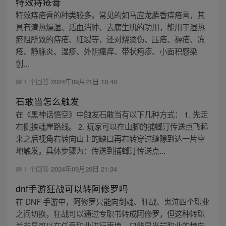
特效痔疮膏
特效痔疮膏的种类较多。常见的如马应龙麝香痔疮膏，其
具有清热燥湿、活血消肿、去腐生肌的功用，能用于湿热
瘀阻所致的痔疮、肛裂等，还对烧烫伤、压疮、褥疮、冻
疮、静脉炎、湿疹、外阴瘙痒、带状疱疹、小面积感染
创...
1 个回答
2024年09月21日 18:40
石敢当怎么触发
在《黑神话悟空》中触发石敢当有以下几种方式： 1. 先走
右侧挟魂崖路线。 2. 玩家可以在山脚的捕螂汀传送点飞起
来之后视角右转向山上的缺口再右转穿过缝隙到达一片空
地触发。具体步骤为：传送到捕螂汀传送点...
1 个回答
2024年09月20日 21:34
dnf手游狂战可以转阿修罗吗
在 DNF 手游中，阿修罗只能向剑魂、狂战、鬼泣四个职业
之间切换，狂战可以通过专职书转成阿修罗，但这种转职
并非是可以在任意职业进行更换，只能是当前职业的横向