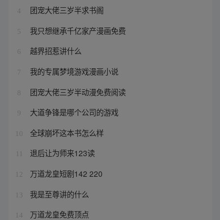
团宠大佬三岁半求书阁
4
我只想继承千亿家产漫画免费
5
越界招惹讲什么
6
我的专属梦境游戏漫画小说
7
团宠大佬三岁半动漫免费阅读
8
大道争锋是哪个公司的游戏
9
全球崩坏这本书怎么样
10
退后让为师来123读
11
万道龙皇短剧142 220
12
我是至尊讲的什么
13
万道龙皇免费顶点
14