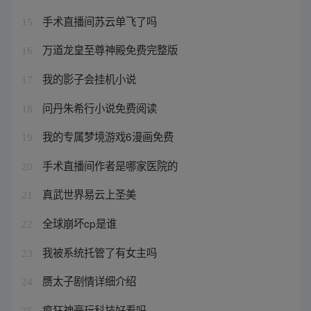
手术直播间苏云单飞了吗
15
万道龙皇至尊神殿免费完整版
16
我的影子会挂机小说
17
问丹朱希行小说免费阅读
18
我的专属梦境游戏6漫画免费
19
手术直播间作者是哪家医院的
20
真武世界易云上圣美
21
全球崩坏cp是谁
22
我被系统托管了有女主吗
23
赝太子剧情详细介绍
24
疯狂神豪玩科技好看吗
25