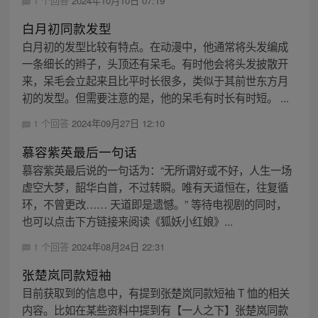
1 个回答
2024年10月10日 07:19
白月初同款发型
白月初的发型比较有特点。在动漫中，他通常将头发编成
一条细长的辫子，头顶还有呆毛。有时他会将头发披散开
来，呆毛会立起来且比平时长很多，类似于其前世东方月
初的发型。但需要注意的是，他的呆毛有时长有时短。 ...
1 个回答
2024年09月27日 12:10
慕容紫英最后一句话
慕容紫英最后说的一句话为：“无所谓好或不好，人生一场
虚空大梦，韶华白首，不过转瞬。唯有天道恒在，往复循
环，不曾更改…… 天道即是遗憾。” 等待电视剧的同时，
也可以点击下方链接来阅读《狐妖小红娘》...
1 个回答
2024年08月24日 22:31
张楚岚同款短袖
目前获取到的信息中，有提到张楚岚同款短袖 T 恤的相关
内容。比如在某些资料中提到有【一人之下】张楚岚同款