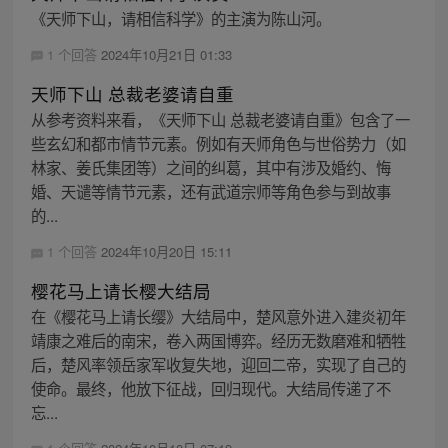
《天师下山，请相信科学》的主演为陈山河。
1 个回答
2024年10月21日 01:33
天师下山 总裁老婆请自重
从参考资料来看，《天师下山 总裁老婆请自重》包含了一
些玄幻和都市情节元素。例如有天师角色与世俗势力（如
林家、姜氏集团等）之间的纠葛，其中有涉及婚约、悔
婚、天谴等情节元素，还有武道宗师等角色参与到故事
的...
1 个回答
2024年10月20日 15:11
樱花马上请长樱大结局
在《樱花马上请长缨》大结局中，楚风意外进入建炎初年
靖康之难后的南宋，卷入两国博弈。经历无数磨难和牺牲
后，楚风率领岳家军收复失地，迎回二帝，实现了自己的
使命。最终，他放下征战，回归现代。大结局传递了不
忘...