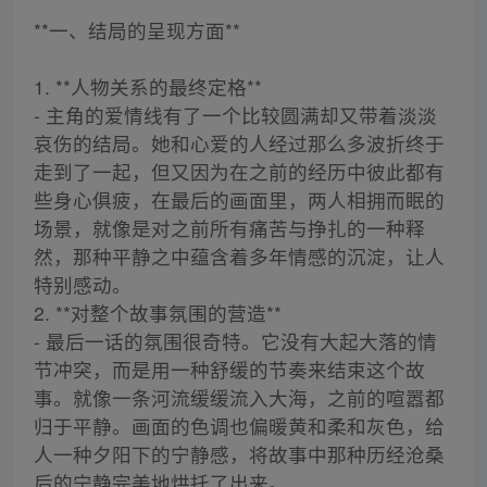
**一、结局的呈现方面**
1. **人物关系的最终定格**
- 主角的爱情线有了一个比较圆满却又带着淡淡
哀伤的结局。她和心爱的人经过那么多波折终于
走到了一起，但又因为在之前的经历中彼此都有
些身心俱疲，在最后的画面里，两人相拥而眠的
场景，就像是对之前所有痛苦与挣扎的一种释
然，那种平静之中蕴含着多年情感的沉淀，让人
特别感动。
2. **对整个故事氛围的营造**
- 最后一话的氛围很奇特。它没有大起大落的情
节冲突，而是用一种舒缓的节奏来结束这个故
事。就像一条河流缓缓流入大海，之前的喧嚣都
归于平静。画面的色调也偏暖黄和柔和灰色，给
人一种夕阳下的宁静感，将故事中那种历经沧桑
后的宁静完美地烘托了出来。