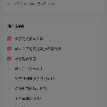
1 个回答
2024年08月03日 19:02
热门问答
全求高武漫画免费
1
异人之下的宝儿姐扮演者是谁
2
龙珠观看顺序
3
异人之下第一高手
4
免费雏田被强禁欲漫画18
5
动漫视角的特点包括
6
王者荣耀涂山红红
7