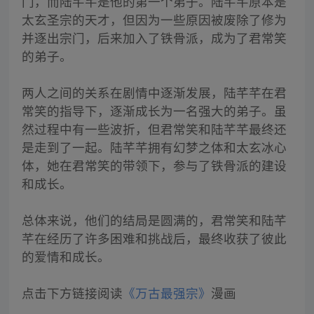
门，而陆芊芊是他的第一个弟子。陆芊芊原本是
太玄圣宗的天才，但因为一些原因被废除了修为
并逐出宗门，后来加入了铁骨派，成为了君常笑
的弟子。
两人之间的关系在剧情中逐渐发展，陆芊芊在君
常笑的指导下，逐渐成长为一名强大的弟子。虽
然过程中有一些波折，但君常笑和陆芊芊最终还
是走到了一起。陆芊芊拥有幻梦之体和太玄冰心
体，她在君常笑的带领下，参与了铁骨派的建设
和成长。
总体来说，他们的结局是圆满的，君常笑和陆芊
芊在经历了许多困难和挑战后，最终收获了彼此
的爱情和成长。
点击下方链接阅读
《万古最强宗》
漫画