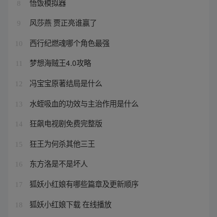
悟饭模拟器
8
风莎燕 贾正亮谁赢了
9
西行纪燃魂哪个角色最强
10
梦想海贼王4.0攻略
11
冯宝宝原著结局是什么
12
水蛭吸血的功效与主治作用是什么
13
狂飙电视剧免费完整版
14
狂王为何杀其他三王
15
东方洛是不是坏人
16
狐妖小红娘有哪些篇章及更新顺序
17
狐妖小红娘下载 在线播放
18