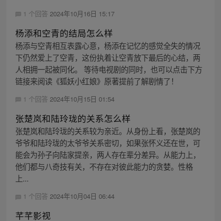
1 个回答
2024年10月16日 15:17
杨添和空青的结局怎么样
杨添与空青相互表露心意，杨添在记忆的感觉全失的情况
下仍然爱上了空青，这份执着让空青放下最后的心结，两
人相拥一起被同化。 等待电视剧的同时，也可以点击下方
链接来阅读《狐妖小红娘》原著提前了解剧情了！
1 个回答
2024年10月15日 01:54
张楚岚和陆玲珑的关系怎么样
张楚岚和陆玲珑的关系较为亲近。从身份上看，张楚岚的
爷爷和陆玲珑的太爷爷关系密切，如果张怀义还在世，可
能会为孙子向陆家提亲，两人存在辈分差异。从能力上，
他们都与八奇技有关，不存在对彼此能力的贪婪。性格
上...
1 个回答
2024年10月04日 06:44
芊芊影视