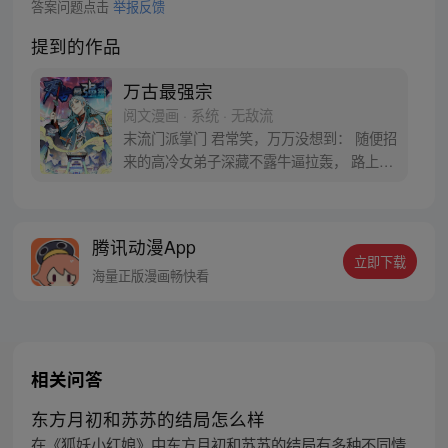
答案问题点击
举报反馈
提到的作品
万古最强宗
阅文漫画 · 系统 · 无敌流
末流门派掌门 君常笑，万万没想到： 随便招
来的高冷女弟子深藏不露牛逼拉轰， 路上闭
眼救救的男弟子竟是第一天才， 踢个球把重
生后的武帝踢到怀疑人生 看着废物的小弟是
个陨落的天才 这个宗门，全是妖孽啊…… 上
腾讯动漫App
苍要我末流门派逆天，挡不住啊
立即下载
海量正版漫画畅快看
相关问答
东方月初和苏苏的结局怎么样
在《狐妖小红娘》中东方月初和苏苏的结局有多种不同情