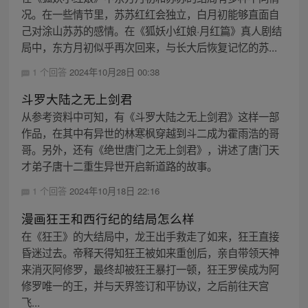
况。在一些情节里，苏苏红红会独立，白月初能够直面自
己对涂山苏苏的感情。在《狐妖小红娘·月红篇》真人剧结
局中，东方月初似乎再次回来，与长大后恢复记忆的苏...
1 个回答
2024年10月28日 00:38
斗罗大陆之无上剑君
从参考资料中可知，有《斗罗大陆之无上剑君》这样一部
作品，在其中有异世的林寒枫穿越到斗二成为霍雨浩的哥
哥。另外，还有《绝世唐门之无上剑君》，讲述了唐门天
才弟子唐十二重生异世开启新道路的故事。
1 个回答
2024年10月18日 22:16
漫画狂王和西行纪的结局怎么样
在《狂王》的大结局中，龙王出手救走了如来，狂王直接
昏迷过去。帝释天得知狂王被如来重创后，亲自带领天神
来消灭阿修罗，最终却被狂王暴打一顿，狂王罗侯成为阿
修罗唯一的王，并与天界签订和平协议，之后前往天宫
飞...