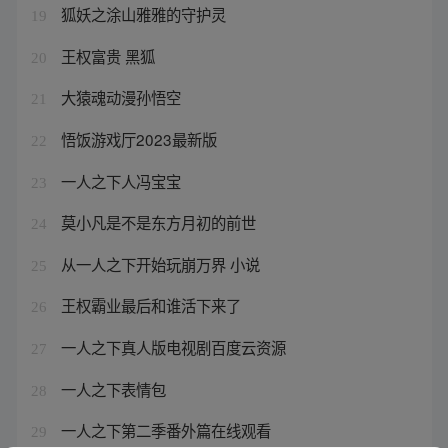
狐妖之涂山雅雅的守护灵
19
王权富贵 黑狐
20
大猿魂动漫孙悟空
21
悟饭游戏厅2023最新版
22
一人之下人冯宝宝
23
莫小凡是不是东方月初的前世
24
从一人之下开始玩崩万界 小说
25
王权霸业最后和谁活下来了
26
一人之下真人版电视剧百度云资源
27
一人之下表情包
28
一人之下第二季番外篇在线观看
29