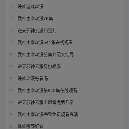
诛仙游戏动漫
16
武神主宰动漫75集
17
逆天邪神云澈和雪儿
18
武神主宰动漫541集在线观看
19
武神主宰动漫分集介绍大结局
20
逆天邪神云澈身份暴露
21
诛仙动漫好看吗
22
武神主宰动漫第542集在线观看
23
逆天邪神云澈上风雪児第几章
24
武神主宰动漫完整免费观看高清
25
诛仙哪部好看
26