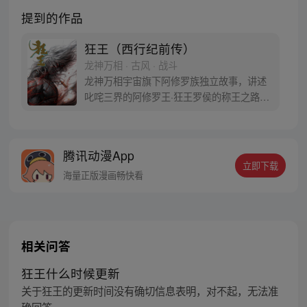
提到的作品
狂王（西行纪前传）
龙神万相 · 古风 · 战斗
龙神万相宇宙旗下阿修罗族独立故事，讲述
叱咤三界的阿修罗王·狂王罗侯的称王之路。
天生脆弱的阿修罗少年有鱼惨遭神秘阿修罗
突然灭族，自己也被强行带走进行地狱式的
磨炼。经历无数次死亡与重生，蜕变的少年
腾讯动漫App
有鱼最终背负挚友的信念成为阿修罗王—狂
立即下载
王，更名罗侯。天界与阿修罗的百年大战随
海量正版漫画畅快看
之爆发，少年新王能否担起重任
相关问答
狂王什么时候更新
关于狂王的更新时间没有确切信息表明，对不起，无法准