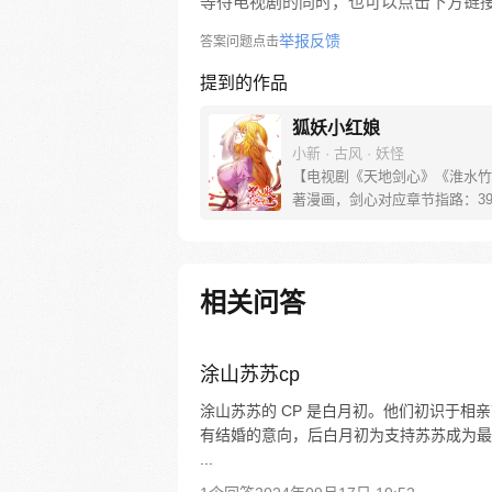
等待电视剧的同时，也可以点击下方链
举报反馈
答案问题点击
提到的作品
狐妖小红娘
小新 · 古风 · 妖怪
【电视剧《天地剑心》《淮水竹
著漫画，剑心对应章节指路：39-
水对应章节指路272-301】 迷
妖，正太道士没节操。自古人妖
恋，千载孽缘一线牵。（每周周
新。）
相关问答
涂山苏苏cp
涂山苏苏的 CP 是白月初。他们初识于
有结婚的意向，后白月初为支持苏苏成为最
...