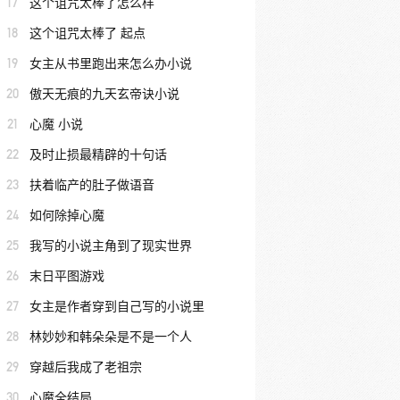
17
这个诅咒太棒了怎么样
18
这个诅咒太棒了 起点
19
女主从书里跑出来怎么办小说
20
傲天无痕的九天玄帝诀小说
21
心魔 小说
22
及时止损最精辟的十句话
23
扶着临产的肚子做语音
24
如何除掉心魔
25
我写的小说主角到了现实世界
26
末日平图游戏
27
女主是作者穿到自己写的小说里
28
林妙妙和韩朵朵是不是一个人
29
穿越后我成了老祖宗
30
心魔全结局