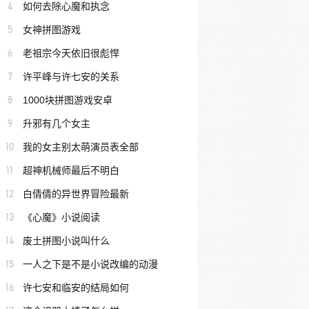
4
如何去除心魔和执念
5
女神拼图游戏
6
老祖宗今天依旧很彪悍
7
许平峰与许七安的关系
8
1000块拼图游戏安卓
9
升邪有几个女主
10
我的女主别太萌演员表全部
11
超神机械师最后不明白
12
白倩倩的异世界冒险最新
13
《心魔》小说阅读
14
废土拼图小说叫什么
15
一人之下是不是小说改编的动漫
16
许七安和临安的结局如何