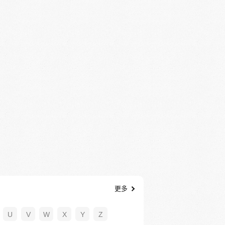
更多
U
V
W
X
Y
Z