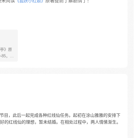
接来阅读
原著提前了解剧情了！
《狐妖小红娘》
亭》原
85，淮
糊萝莉小狐
生死
四更
相亲节目，此后一起完成各种红线仙任务。起初在涂山雅雅的安排下
好的红线仙的理想，暂未结婚。在相处过程中，两人情愫渐生。