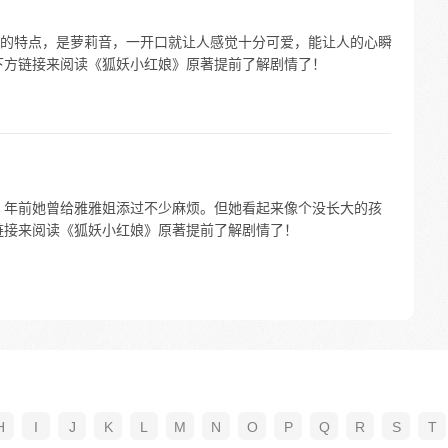
的特点，是萝莉音，一开口就让人感觉十分可爱，能让人的心瞬
下方链接来阅读《狐妖小红娘》原著提前了解剧情了！
500 年前她曾给雅雅姐添过不少麻烦。但她看起来像个没长大的孩
链接来阅读《狐妖小红娘》原著提前了解剧情了！
H
I
J
K
L
M
N
O
P
Q
R
S
T