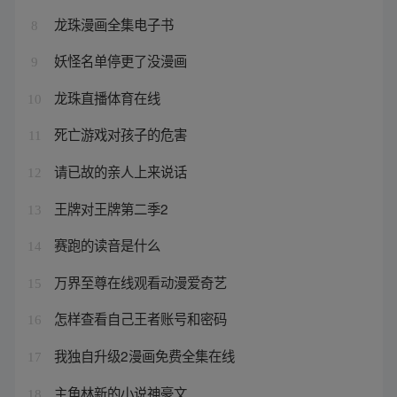
龙珠漫画全集电子书
8
妖怪名单停更了没漫画
9
龙珠直播体育在线
10
死亡游戏对孩子的危害
11
请已故的亲人上来说话
12
王牌对王牌第二季2
13
赛跑的读音是什么
14
万界至尊在线观看动漫爱奇艺
15
怎样查看自己王者账号和密码
16
我独自升级2漫画免费全集在线
17
主角林新的小说神豪文
18