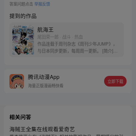
答案问题点击
举报反馈
提到的作品
航海王
尾田荣一郎 · 战斗 · 热血
作品连载于周刊杂志《周刊少年JUMP》，
与日本同步更新，每周周一更新。 [简介]有
一个梦想成为海盗的少年叫路飞，他因误
食“恶魔果实”而成为了橡皮人，在获得超人
能力的同时付出了一辈子无法游泳的代价。
腾讯动漫App
十年后，路飞为实现与因救他而断臂的杰克
立即下载
斯的约定而出海，开始了以成为海盗王为目
海量正版漫画畅快看
标的伟大的冒险旅程！
相关问答
海贼王全集在线观看爱奇艺