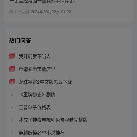
一更且经常因一些其他事情停更。
1 个回答
2024年08月22日 01:22
热门问答
我开局就不当人
1
申请充电宝放店里
2
龙珠宇宙2中文版怎么下载
3
《王牌御史》剧情
4
王者单子价格表
5
我成了神豪电视剧免费观看完整版
6
穿越妖怪名单小说推荐
7