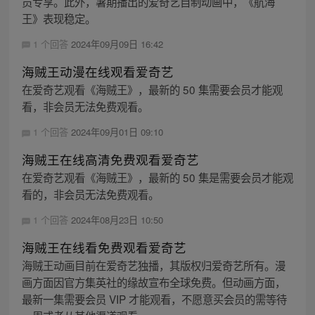
员专享。此外，暑期播出的爱奇艺自制动画中，《航海
王》表现稳定。
1 个回答
2024年09月09日 16:42
海贼王动漫在线观看爱奇艺
在爱奇艺观看《海贼王》，最新的 50 集需要会员才能观
看，非会员无法免费观看。
1 个回答
2024年09月01日 09:10
海贼王在线高清免费观看爱奇艺
在爱奇艺观看《海贼王》，最新的 50 集是需要会员才能观
看的，非会员无法免费观看。
1 个回答
2024年08月23日 10:50
海贼王在线看免费观看爱奇艺
海贼王动画目前在爱奇艺独播，其版权归爱奇艺所有。漫
画方面因官方集英社的缘故宣布全球免费。但动画方面，
最新一集需要会员 VIP 才能观看，不愿意买会员的需等待