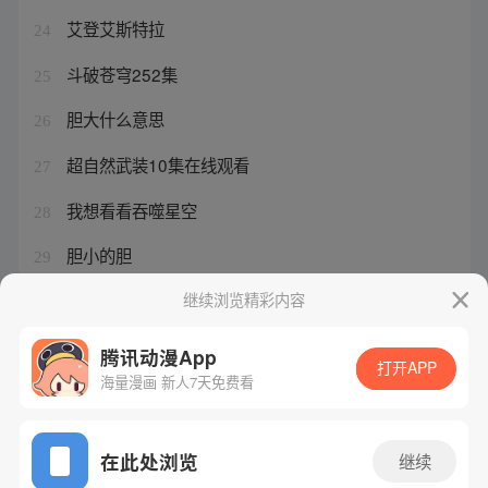
艾登艾斯特拉
24
斗破苍穹252集
25
胆大什么意思
26
超自然武装10集在线观看
27
我想看看吞噬星空
28
胆小的胆
29
史上最强帝尊 飞雪千年
继续浏览精彩内容
30
腾讯动漫App
打开APP
海量漫画 新人7天免费看
腾讯漫画
起点读书
QQ阅读
网站备案/许可证号：粤B2-20090059-5
在此处浏览
继续
Copyright©1998 - 2026 Tencent. All Rights Reserved