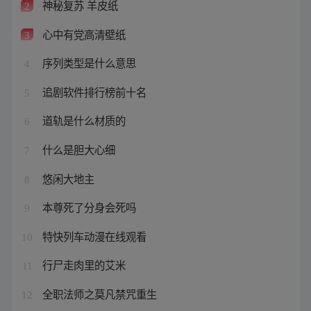
神秘复苏 羊皮纸
2
心中有党高清壁纸
3
序列类型是什么意思
4
追剧软件排行榜前十名
5
道轨是什么材质的
6
什么是胆大心细
7
悠闲大地主
8
本尊死了分身会死吗
9
特快列车动漫在线观看
10
行尸走肉里的艾米
11
全职法师之莫凡禁咒重生
12