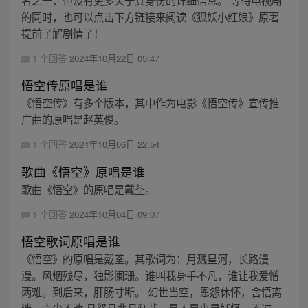
者之一，但没有更多关于其身份的详细信息。 等待电视剧
的同时，也可以点击下方链接来阅读《狐妖小红娘》原著
提前了解剧情了！
1 个回答
2024年10月22日 05:47
悟空传原唱是谁
《悟空传》有多个版本，其中作为电影《悟空传》宣传推
广曲的原唱是赵英俊。
1 个回答
2024年10月06日 22:54
歌曲《悟空》原唱是谁
歌曲《悟空》的原唱是戴荃。
1 个回答
2024年10月04日 09:07
悟空歌词原唱是谁
《悟空》的原唱是戴荃。其歌词为：月溅星河，长路漫
漫。风烟残尽，独影阑珊。谁叫我身手不凡，谁让我爱憎
两难。到后来，肝肠寸断。 幻世当空，恩怨休怀，舍悟离
迷，六尘不改 且怒且悲且狂哉，是人是鬼是妖怪，不过...