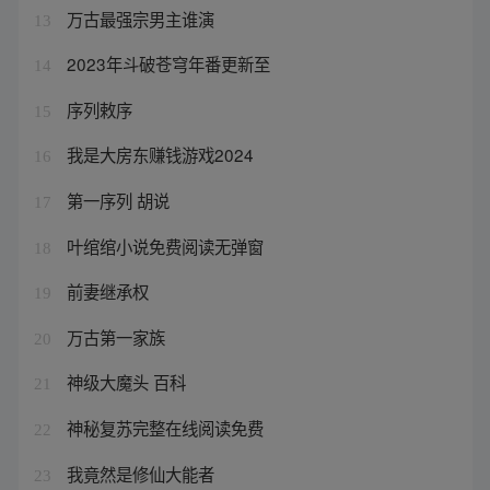
万古最强宗男主谁演
13
2023年斗破苍穹年番更新至
14
序列敕序
15
我是大房东赚钱游戏2024
16
第一序列 胡说
17
叶绾绾小说免费阅读无弹窗
18
前妻继承权
19
万古第一家族
20
神级大魔头 百科
21
神秘复苏完整在线阅读免费
22
我竟然是修仙大能者
23