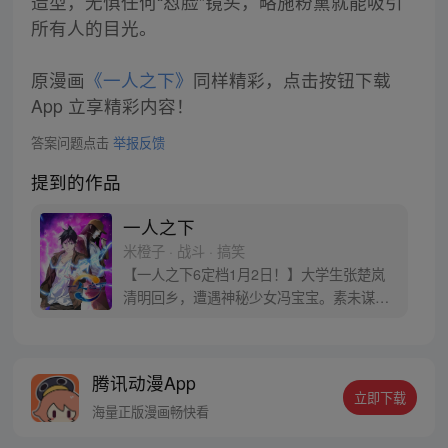
造型，无惧任何“怼脸”镜头，略施粉黛就能吸引
所有人的目光。
原漫画
《一人之下》
同样精彩，点击按钮下载
App 立享精彩内容！
答案问题点击
举报反馈
提到的作品
一人之下
米橙子 · 战斗 · 搞笑
【一人之下6定档1月2日！】大学生张楚岚
清明回乡，遭遇神秘少女冯宝宝。素未谋面
的冯宝宝却对张楚岚异常熟悉，并将其带去
自己打工的快递公司。为了帮冯宝宝寻找她
的身世，也为了查清自己与爷爷身上的秘
腾讯动漫App
密，张楚岚的生活被彻底颠覆，与冯宝宝一
立即下载
同踏上“异人”之旅。
海量正版漫画畅快看