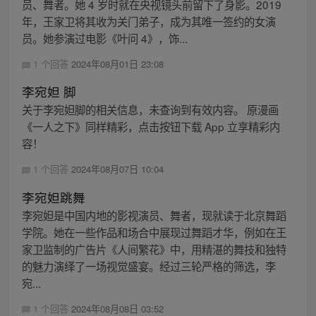
员、舞者。她 4 岁时就在央视镜头前留下了身影。2019
年，王家卫将其收为关门弟子，成为其唯一签约的女演
员。她参演过电影《叶问 4》，饰...
1 个回答
2024年08月01日 23:08
李宛妲 脚
关于李宛妲脚的相关信息，未查询到有效内容。 原漫画
《一人之下》同样精彩，点击按钮下载 App 立享精彩内
容！
1 个回答
2024年08月07日 10:04
李宛妲跳舞
李宛妲是中国内地的影视演员、舞者，现就读于北京舞蹈
学院。她在一些作品和场合中展现过舞蹈才华，例如在王
家卫监制的广告片《人间繁花》中，用精湛的舞技和独特
的魅力演绎了一场视觉盛宴。经过三轮严格的筛选，李
宛...
1 个回答
2024年08月08日 03:52