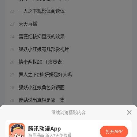
一人之下观影体阅读体
22
天天直播
23
蔷薇红核抑菌液的效果
24
狐妖小红娘有几部影视片
25
情牵两世2011演员表
26
异人之下2柳妍妍是好人吗
27
狐妖小红娘角色分镜图
28
傻姑说出真相是哪一集
29
航海王漫画讲到哪里了
继续浏览精彩内容
30
腾讯动漫App
打开APP
海量漫画 新人7天免费看