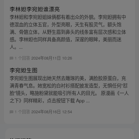
李林妲李宛妲谁漂亮
李林妲和李宛妲姐妹俩都有着出众的外貌。李宛妲拥有中
德混血的立体五官，外型亮眼，天生有股灵气，额头饱
满、骨骼立体，从野生眉到鼻头的线条富有层次感和立体
感。李林妲也同样具备高颜值，深邃的眼眸，美丽而迷
人。...
1 个回答
2024年08月11日 10:26
李宛妲生图
李宛妲生图展现出她天然去雕琢的美，满脸胶原蛋白，充
满青春气息。她宽松的白衬衫搭配披发造型，无惧任何“怼
脸”镜头，略施粉黛就能吸引所有人的目光。 原漫画《一人
之下》同样精彩，点击按钮下载 App ...
1 个回答
2024年08月16日 12:54