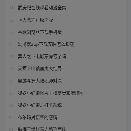
武庚纪在线观看动漫全集
11
《大悲咒》原声版
12
谷歌浏览器下载手机版
13
浏览器app下载安装怎么卸载
14
异人之下电影票房亏了吗
15
天师下山镇蛮夷大结局
16
犀游斗罗大陆魂师对决
17
狐妖小红娘图片王权富贵和清瞳图
18
狐妖小红娘之打卡系统
19
布尔玛对悟空的感情
20
航海王燃烧意志路飞西装
21