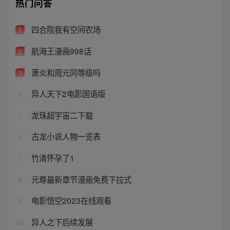
热门问答
四合院我有空间农场
1
航海王漫画998话
2
萧炎和周元同等级吗
3
异人天下2电影国语版
4
龙珠超宇宙二下载
5
古龙小说人物一览表
6
竹清怀孕了1
7
元尊最新章节漫画免费下拉式
8
电影悟空2023在线观看
9
异人之下后续发展
10