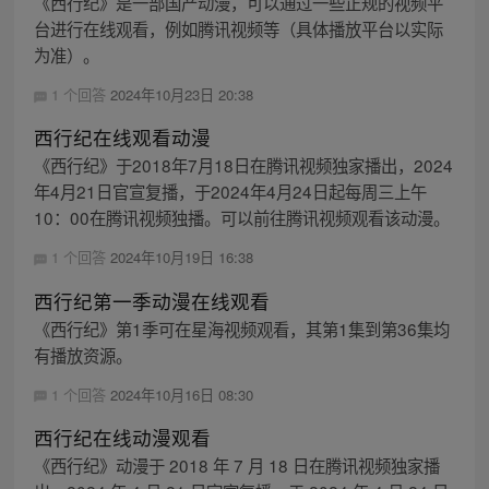
《西行纪》是一部国产动漫，可以通过一些正规的视频平
台进行在线观看，例如腾讯视频等（具体播放平台以实际
为准）。
1 个回答
2024年10月23日 20:38
西行纪在线观看动漫
《西行纪》于2018年7月18日在腾讯视频独家播出，2024
年4月21日官宣复播，于2024年4月24日起每周三上午
10：00在腾讯视频独播。可以前往腾讯视频观看该动漫。
1 个回答
2024年10月19日 16:38
西行纪第一季动漫在线观看
《西行纪》第1季可在星海视频观看，其第1集到第36集均
有播放资源。
1 个回答
2024年10月16日 08:30
西行纪在线动漫观看
《西行纪》动漫于 2018 年 7 月 18 日在腾讯视频独家播