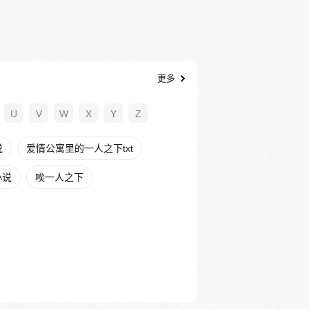
更多
U
V
W
X
Y
Z
说
爱情公寓里的一人之下txt
小说
唉一人之下