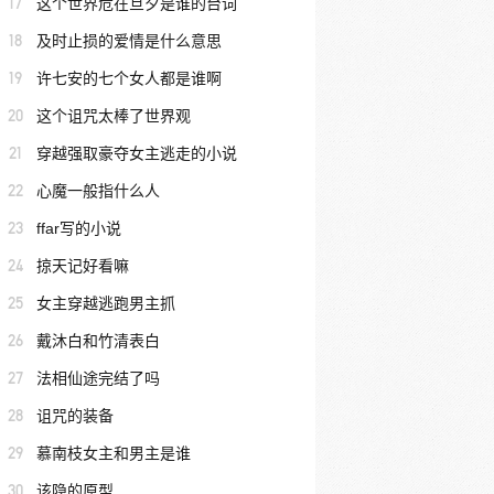
17
这个世界危在旦夕是谁的台词
18
及时止损的爱情是什么意思
19
许七安的七个女人都是谁啊
20
这个诅咒太棒了世界观
21
穿越强取豪夺女主逃走的小说
22
心魔一般指什么人
23
ffar写的小说
24
掠天记好看嘛
25
女主穿越逃跑男主抓
26
戴沐白和竹清表白
27
法相仙途完结了吗
28
诅咒的装备
29
慕南枝女主和男主是谁
30
该隐的原型