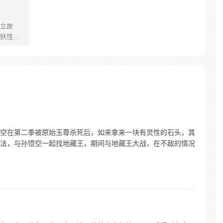
立故
妖怪大
己的生存
祈愿从
却因堕
十年
护族人
霸主，
…
空在第二季被原始玉尊杀死后，如来拿来一块有灵性的石头，其
法，与孙悟空一起找地藏王，期间与地藏王大战，在不敌的情况