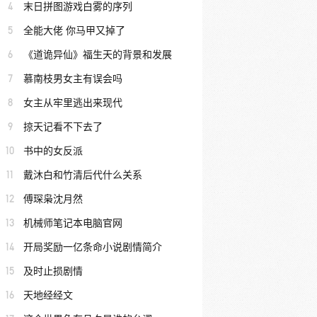
4
末日拼图游戏白雾的序列
5
全能大佬 你马甲又掉了
6
《道诡异仙》福生天的背景和发展
7
慕南枝男女主有误会吗
8
女主从牢里逃出来现代
9
掠天记看不下去了
10
书中的女反派
11
戴沐白和竹清后代什么关系
12
傅琛枭沈月然
13
机械师笔记本电脑官网
14
开局奖励一亿条命小说剧情简介
15
及时止损剧情
16
天地经经文