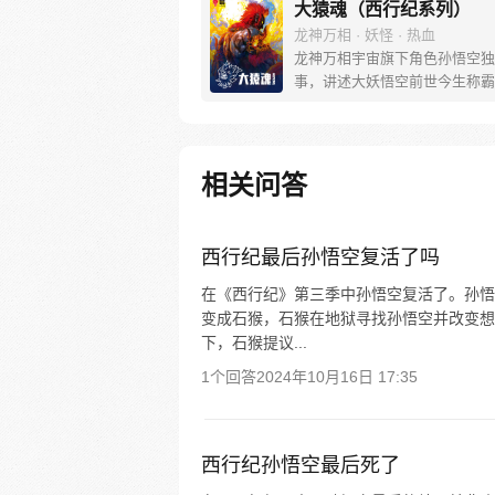
大猿魂（西行纪系列）
龙神万相 · 妖怪 · 热血
龙神万相宇宙旗下角色孙悟空独
事，讲述大妖悟空前世今生称霸
道的惊险历程。 妖怪大道有自
之道，某日，一位猴妖因人类的
天而降，以鬼魈之名响彻妖界，
入暗魂无法再守护重要之人…六
相关问答
后，他再次破石而出，背负着守
的希望和信念打败了妖怪大道的
成为猴群之王，但故事仍在继续
西行纪最后孙悟空复活了吗
在《西行纪》第三季中孙悟空复活了。孙悟
变成石猴，石猴在地狱寻找孙悟空并改变想
下，石猴提议...
1个回答
2024年10月16日 17:35
西行纪孙悟空最后死了