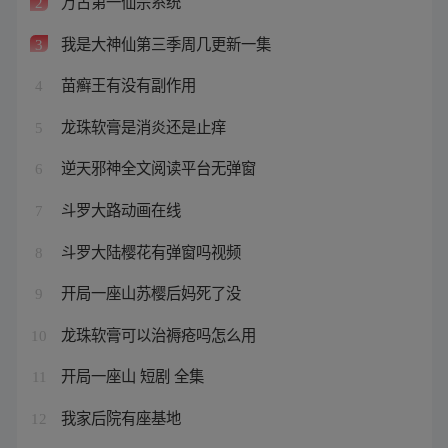
万古第一仙宗系统
2
我是大神仙第三季周几更新一集
3
苗癣王有没有副作用
4
龙珠软膏是消炎还是止痒
5
逆天邪神全文阅读平台无弹窗
6
斗罗大路动画在线
7
斗罗大陆樱花有弹窗吗视频
8
开局一座山苏樱后妈死了没
9
龙珠软膏可以治褥疮吗怎么用
10
开局一座山 短剧 全集
11
我家后院有座基地
12