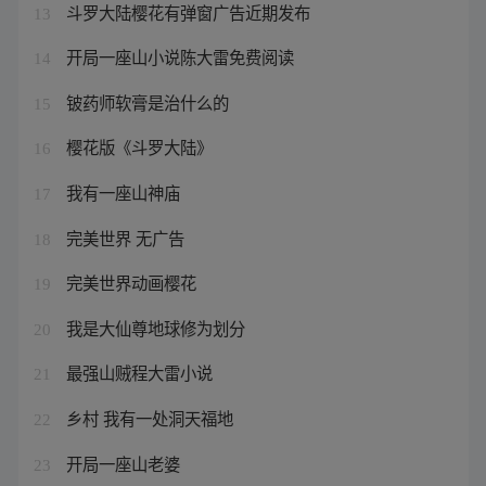
斗罗大陆樱花有弹窗广告近期发布
13
开局一座山小说陈大雷免费阅读
14
铍药师软膏是治什么的
15
樱花版《斗罗大陆》
16
我有一座山神庙
17
完美世界 无广告
18
完美世界动画樱花
19
我是大仙尊地球修为划分
20
最强山贼程大雷小说
21
乡村 我有一处洞天福地
22
开局一座山老婆
23