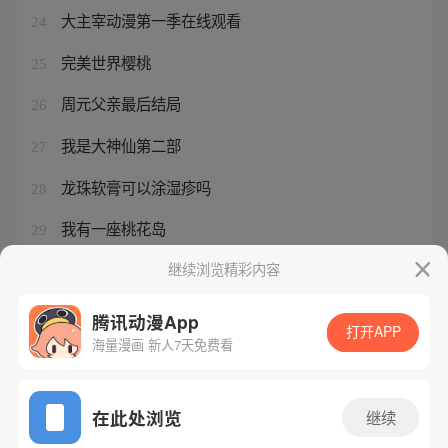
大主宰动漫第一季在线观看
24
完美世界樱桃
25
周元父亲最后结局
26
我是大神仙第二部
27
龙珠软膏可以涂湿疹吗
28
我有一座桃花岛
29
我是大神仙第二季16集
继续浏览精彩内容
30
腾讯动漫App
打开APP
海量漫画 新人7天免费看
腾讯漫画
起点读书
QQ阅读
网站备案/许可证号：粤B2-20090059-5
在此处浏览
继续
Copyright©1998 - 2026 Tencent. All Rights Reserved