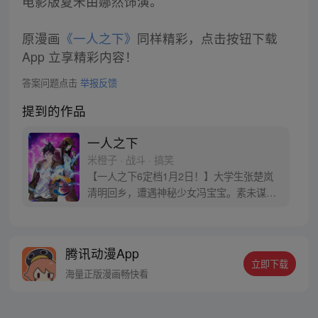
电影版夏禾由娜然饰演。
原漫画
《一人之下》
同样精彩，点击按钮下载
App 立享精彩内容！
答案问题点击
举报反馈
提到的作品
一人之下
米橙子 · 战斗 · 搞笑
【一人之下6定档1月2日！】大学生张楚岚
清明回乡，遭遇神秘少女冯宝宝。素未谋面
的冯宝宝却对张楚岚异常熟悉，并将其带去
自己打工的快递公司。为了帮冯宝宝寻找她
的身世，也为了查清自己与爷爷身上的秘
腾讯动漫App
密，张楚岚的生活被彻底颠覆，与冯宝宝一
立即下载
同踏上“异人”之旅。
海量正版漫画畅快看