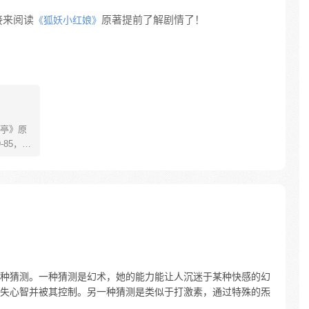
接来阅读
原著提前了解剧情了！
《狐妖小红娘》
亭》原
85，淮
糊萝莉小狐
生死
四更
种猜测。一种猜测是幻术，她的能力能让人沉迷于某种快感的幻
失心智并被其控制。另一种猜测是类似于打激素，通过特殊的炁