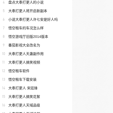
4
盘点大奉打更人的小说
5
大奉打更人将开启新副本
6
小说大奉打更人许七安是好人吗
7
悟空租车的车况怎么样
8
悟空游戏厅旧版2014版本
9
番茄影视大全改名为
10
大奉打更人天蛊副作用
11
大奉打更人搞笑视频
12
悟空租车软件
13
悟空租车下载安装
14
大奉打更人 宋廷锋
15
大奉打更人搞笑花絮
16
大奉打更人天域品级