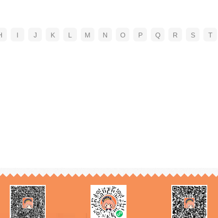
H
I
J
K
L
M
N
O
P
Q
R
S
T