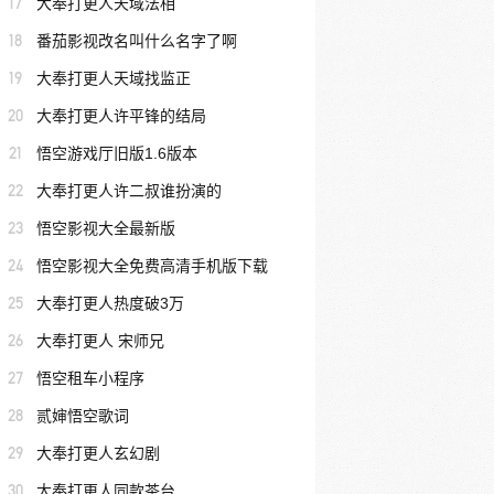
17
大奉打更人天域法相
18
番茄影视改名叫什么名字了啊
19
大奉打更人天域找监正
20
大奉打更人许平锋的结局
21
悟空游戏厅旧版1.6版本
22
大奉打更人许二叔谁扮演的
23
悟空影视大全最新版
24
悟空影视大全免费高清手机版下载
25
大奉打更人热度破3万
26
大奉打更人 宋师兄
27
悟空租车小程序
28
贰婶悟空歌词
29
大奉打更人玄幻剧
30
大奉打更人同款茶台