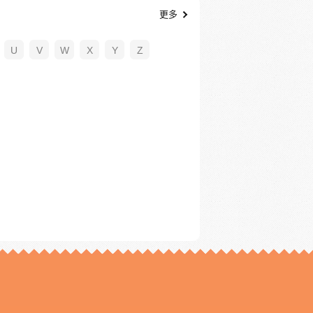
更多
U
V
W
X
Y
Z