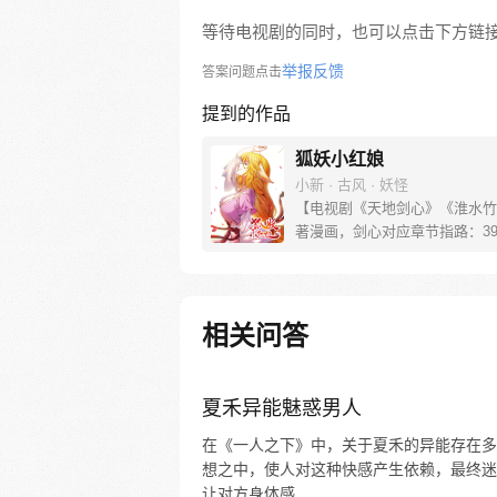
等待电视剧的同时，也可以点击下方链
举报反馈
答案问题点击
提到的作品
狐妖小红娘
小新 · 古风 · 妖怪
【电视剧《天地剑心》《淮水竹
著漫画，剑心对应章节指路：39-
水对应章节指路272-301】 迷
妖，正太道士没节操。自古人妖
恋，千载孽缘一线牵。（每周周
新。）
相关问答
夏禾异能魅惑男人
在《一人之下》中，关于夏禾的异能存在多
想之中，使人对这种快感产生依赖，最终迷
让对方身体感...