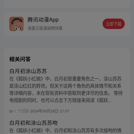
章节指路272-301】 迷糊萝莉小狐妖，正太
道士没节操。自古人妖生死恋，千载孽缘一
线牵。（每周周四更新。）
腾讯动漫App
立即下载
海量正版漫画畅快看
相关问答
白月初涂山苏苏
在《狐妖小红娘》中，白月初是重要角色之一，涂山苏苏
是涂山红红的转世。但关于这两个角色的具体情节和关系
等详细内容，未在现有资料中获取到更详尽的信息。 等待
电视剧的同时，也可以点击下方链接来阅读《狐妖...
1 个回答
2024年09月28日 21:07
白月初和涂山苏苏吻
在《狐妖小红娘》中，白月初和涂山苏苏有多次接吻的情