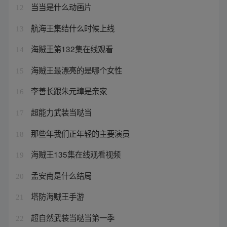
当当是什么动画片
12
航海王集结什么时候上线
13
海贼王第132集在线观看
14
海贼王最漂亮的是哪个女性
15
李善长跟朱元璋是亲家
16
超能力武装当哒当
17
那些年我们正年轻的主要演员
18
海贼王135集在线观看视频
19
孟安南是什么结局
20
塔防海贼王手游
21
超自然武装当哒当第一季
22