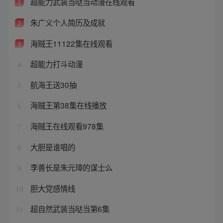
超能力武装当哒当动漫在线观看
1
朱广义个人简历及成就
2
海贼王11122集在线观看
3
超能力打斗动漫
4
航海王送30抽
5
海贼王第38集在线播放
6
海贼王在线观看978集
7
大胆是谁唱的
8
李善长是朱元璋的谋士么
9
胆大党感情线
10
超自然武装当哒当第6集
11