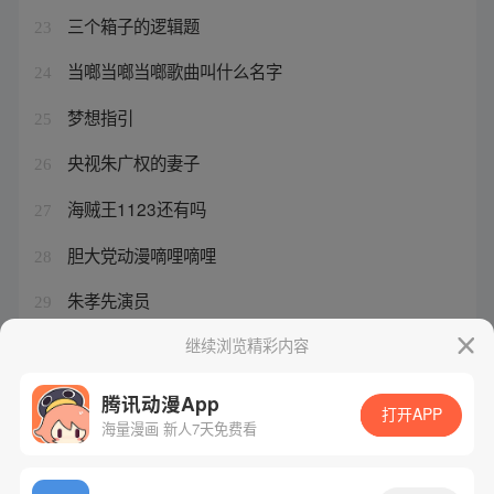
三个箱子的逻辑题
23
当啷当啷当啷歌曲叫什么名字
24
梦想指引
25
央视朱广权的妻子
26
海贼王1123还有吗
27
胆大党动漫嘀哩嘀哩
28
朱孝先演员
29
姚广孝为什么帮朱棣
继续浏览精彩内容
30
腾讯动漫App
打开APP
海量漫画 新人7天免费看
腾讯漫画
起点读书
QQ阅读