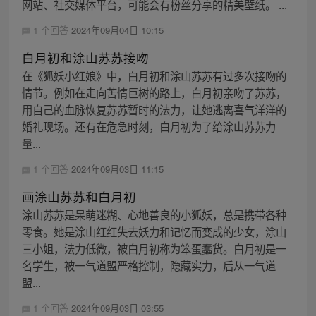
网站、社交媒体平台，可能会有粉丝分享的精美壁纸。 ...
1 个回答
2024年09月04日 10:15
白月初和涂山苏苏接吻
在《狐妖小红娘》中，白月初和涂山苏苏有过多次接吻的
情节。例如在走向苦情巨树的路上，白月初亲吻了苏苏，
用自己的血脉恢复苏苏暂时的法力，让她逃离喜气洋洋的
婚礼现场。还有在危急时刻，白月初为了给涂山苏苏力
量...
1 个回答
2024年09月03日 11:15
画涂山苏苏和白月初
涂山苏苏是呆萌迷糊、心地善良的小狐妖，总是携带各种
零食。她是涂山红红失去妖力和记忆而变成的少女，涂山
三小姐，法力低微，被白月初称为笨蛋蠢货。白月初是一
名学生，被一气道盟严格控制，隐藏实力，后从一气道
盟...
1 个回答
2024年09月03日 03:55