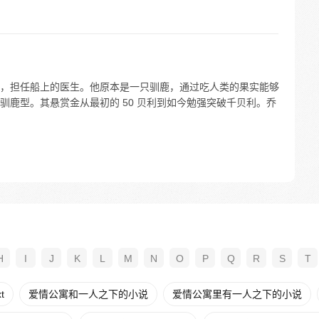
，担任船上的医生。他原本是一只驯鹿，通过吃人类的果实能够
驯鹿型。其悬赏金从最初的 50 贝利到如今勉强突破千贝利。乔
H
I
J
K
L
M
N
O
P
Q
R
S
T
t
爱情公寓和一人之下的小说
爱情公寓里有一人之下的小说