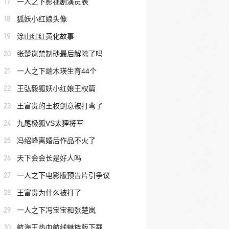
17
一人之下影视剧演员表
18
狐妖小红娘头像
19
涂山红红黄化故事
20
张楚岚禁制砂最后解除了吗
21
一人之下端木瑛生育44个
22
王弘毅狐妖小红娘王权篇
23
王富贵的王权剑意被打弯了
24
九尾极狐VS太狸将军
25
冯绍峰离婚后作品不火了
26
天下会会长是好人吗
27
一人之下电影版预告片引争议
28
王富贵为什么被打了
29
一人之下冯宝宝和张楚岚
30
航海王热血航线魅族版下载