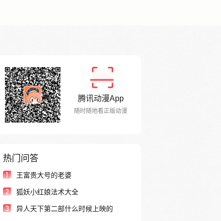
腾讯动漫App
随时随地看正版动漫
热门问答
1
王富贵大号的老婆
2
狐妖小红娘法术大全
3
异人天下第二部什么时候上映的