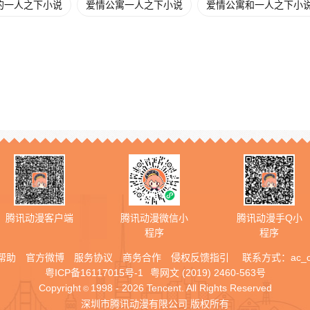
的一人之下小说
爱情公寓一人之下小说
爱情公寓和一人之下小
腾讯动漫客户端
腾讯动漫微信小
腾讯动漫手Q小
程序
程序
帮助
官方微博
服务协议
商务合作
侵权反馈指引
联系方式：
ac_
粤ICP备16117015号-1
粤网文 (2019) 2460-563号
Copyright
1998 - 2026 Tencent. All Rights Reserved
©
深圳市腾讯动漫有限公司 版权所有