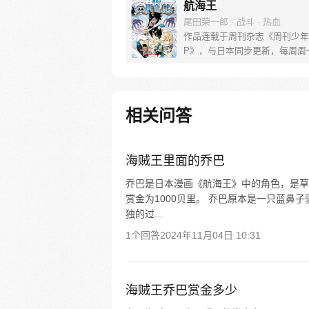
航海王
尾田荣一郎 · 战斗 · 热血
作品连载于周刊杂志《周刊少年
P》，与日本同步更新，每周周
[简介]有一个梦想成为海盗的少
飞，他因误食“恶魔果实”而成为
人，在获得超人能力的同时付出
子无法游泳的代价。十年后，路
相关问答
现与因救他而断臂的杰克斯的约
海，开始了以成为海盗王为目标
的冒险旅程！
海贼王里面的乔巴
乔巴是日本漫画《航海王》中的角色，是草
赏金为1000贝里。 乔巴原本是一只蓝
独的过...
1个回答
2024年11月04日 10:31
海贼王乔巴赏金多少