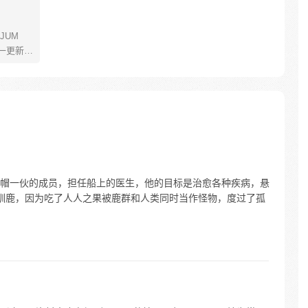
JUM
一更新。
年叫路
了橡皮
了一辈
飞为实
定而出
的伟大
帽一伙的成员，担任船上的医生，他的目标是治愈各种疾病，悬
鼻子驯鹿，因为吃了人人之果被鹿群和人类同时当作怪物，度过了孤