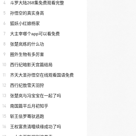
4
斗罗大陆268集免费观看完整
5
孙悟空的真实身高
6
狐妖小红娘杨家
7
大主宰哪个app可以看免费
8
张楚岚练的什么功
9
圈外生物有多厉害
10
西行纪暗影天宫篇结局
11
齐天大圣孙悟空在线观看国语免费
12
西行纪敖雪天羽狩
13
张楚岚与冯宝宝在一起了吗
14
南国篇平丘月初知乎
15
斩王佉罗骞驮逃跑
16
王权富贵清瞳续缘成功了吗