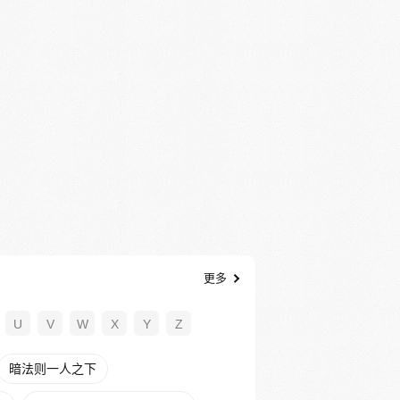
更多
U
V
W
X
Y
Z
暗法则一人之下