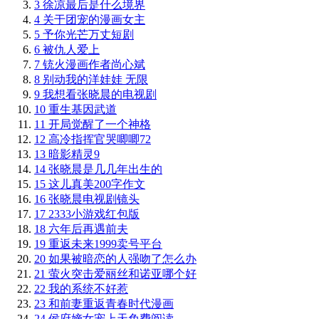
3
徐凉最后是什么境界
4
关于团宠的漫画女主
5
予你光芒万丈短剧
6
被仇人爱上
7
铳火漫画作者尚心斌
8
别动我的洋娃娃 无限
9
我想看张晓晨的电视剧
10
重生基因武道
11
开局觉醒了一个神格
12
高冷指挥官哭唧唧72
13
暗影精灵9
14
张晓晨是几几年出生的
15
这儿真美200字作文
16
张晓晨电视剧镜头
17
2333小游戏红包版
18
六年后再遇前夫
19
重返未来1999卖号平台
20
如果被暗恋的人强吻了怎么办
21
萤火突击爱丽丝和诺亚哪个好
22
我的系统不好惹
23
和前妻重返青春时代漫画
24
侯府嫡女宠上天免费阅读