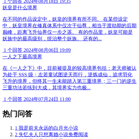
1 个回答
2024年08月18日 19:35
妖皇是什么境界
在不同的作品设定中，妖皇的境界有所不同。 在某些设定
中，妖皇境界在修真体系中仅次于仙尊，相当于渡劫期的后期
巅峰，距离飞升仙界仅一步之遥。 有的作品里，妖皇可能是
妖族中的最高级别，统治整个妖族。 还有的...
1 个回答
2024年08月06日 19:09
一人之下最高境界
在《一人之下》中，目前被提及的较高境界包括：老天师被认
为处于 SSS 级；左若童试图逆天而行，逆炼成仙，追求羽化
飞升的境界，但终其一生未能踏入第三重境界；三一门的逆生
三重功法若练到大成，其境界实力也极...
1 个回答
2024年07月24日 11:00
热门问答
1
我是前夫永远的白月光小说
2
失忆夫人只想离婚小说免费阅读