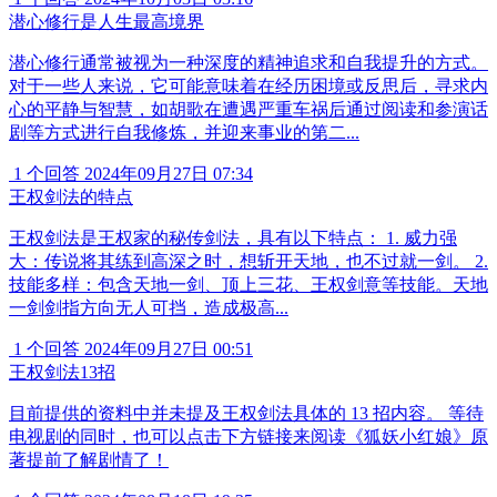
潜心修行是人生最高境界
潜心修行通常被视为一种深度的精神追求和自我提升的方式。
对于一些人来说，它可能意味着在经历困境或反思后，寻求内
心的平静与智慧，如胡歌在遭遇严重车祸后通过阅读和参演话
剧等方式进行自我修炼，并迎来事业的第二...
1 个回答
2024年09月27日 07:34
王权剑法的特点
王权剑法是王权家的秘传剑法，具有以下特点： 1. 威力强
大：传说将其练到高深之时，想斩开天地，也不过就一剑。 2.
技能多样：包含天地一剑、顶上三花、王权剑意等技能。天地
一剑剑指方向无人可挡，造成极高...
1 个回答
2024年09月27日 00:51
王权剑法13招
目前提供的资料中并未提及王权剑法具体的 13 招内容。 等待
电视剧的同时，也可以点击下方链接来阅读《狐妖小红娘》原
著提前了解剧情了！