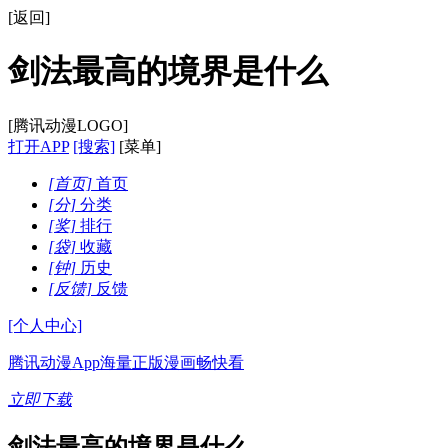
[返回]
剑法最高的境界是什么
[腾讯动漫LOGO]
打开APP
[搜索]
[菜单]
[首页]
首页
[分]
分类
[奖]
排行
[袋]
收藏
[钟]
历史
[反馈]
反馈
[个人中心]
腾讯动漫App
海量正版漫画畅快看
立即下载
剑法最高的境界是什么