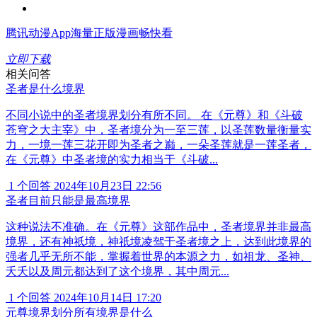
腾讯动漫App
海量正版漫画畅快看
立即下载
相关问答
圣者是什么境界
不同小说中的圣者境界划分有所不同。 在《元尊》和《斗破
苍穹之大主宰》中，圣者境分为一至三莲，以圣莲数量衡量实
力，一境一莲三花开即为圣者之巅，一朵圣莲就是一莲圣者，
在《元尊》中圣者境的实力相当于《斗破...
1 个回答
2024年10月23日 22:56
圣者目前只能是最高境界
这种说法不准确。在《元尊》这部作品中，圣者境界并非最高
境界，还有神祇境，神祇境凌驾于圣者境之上，达到此境界的
强者几乎无所不能，掌握着世界的本源之力，如祖龙、圣神、
夭夭以及周元都达到了这个境界，其中周元...
1 个回答
2024年10月14日 17:20
元尊境界划分所有境界是什么