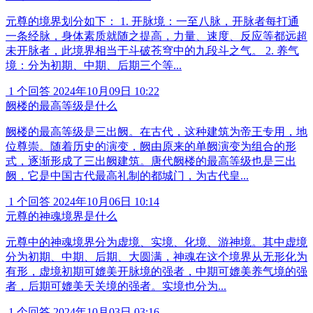
元尊的境界划分如下： 1. 开脉境：一至八脉，开脉者每打通
一条经脉，身体素质就随之提高，力量、速度、反应等都远超
未开脉者，此境界相当于斗破苍穹中的九段斗之气。 2. 养气
境：分为初期、中期、后期三个等...
1 个回答
2024年10月09日 10:22
阙楼的最高等级是什么
阙楼的最高等级是三出阙。在古代，这种建筑为帝王专用，地
位尊崇。随着历史的演变，阙由原来的单阙演变为组合的形
式，逐渐形成了三出阙建筑。唐代阙楼的最高等级也是三出
阙，它是中国古代最高礼制的都城门，为古代皇...
1 个回答
2024年10月06日 10:14
元尊的神魂境界是什么
元尊中的神魂境界分为虚境、实境、化境、游神境。其中虚境
分为初期、中期、后期、大圆满，神魂在这个境界从无形化为
有形，虚境初期可媲美开脉境的强者，中期可媲美养气境的强
者，后期可媲美天关境的强者。实境也分为...
1 个回答
2024年10月03日 03:16