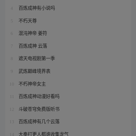
百炼成神有小说吗
4
不朽天尊
5
混沌神帝 姜符
6
百炼成神 云落
7
遮天电视剧第一季
8
武炼巅峰境界表
9
不朽神帝女主
10
百炼成神动漫好看吗
11
斗破苍穹免费版听书
12
百炼成神有几个云落
13
大奉打更人都谁收集龙气
14