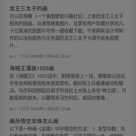
龙王三太子的画
可以在堆糖（一个美图壁纸兴趣社区）上查找龙王三太子
相关的插画、动漫等精美图片，这里有用户珍藏分享的几
十亿高清优质图片可供一键收藏下载；千库网有设计师制
作的以浅色底色为主色调的龙王三太子卡通手绘免抠图
片...
1 个回答
2024年11月04日 20:41
海贼王漫画1023画
在《海贼王》1023话中，剧情紧接上一话，索隆和山治出
手攻击烬和奎因但未使其受伤，期间有士兵偷袭被河松解
决。马尔科回想起白胡子所说红土大陆上存在“神之国”，可
能是烬的故乡。以藏带走马尔科后，奎因对索隆...
1 个回答
2024年11月02日 13:46
画孙悟空龙珠怎么画
以下是一种画《龙珠》中孙悟空的方法： 1. 发型勾勒：先
勾勒出他坚硬、有棱角的发型，这是关键的一步，绘制时