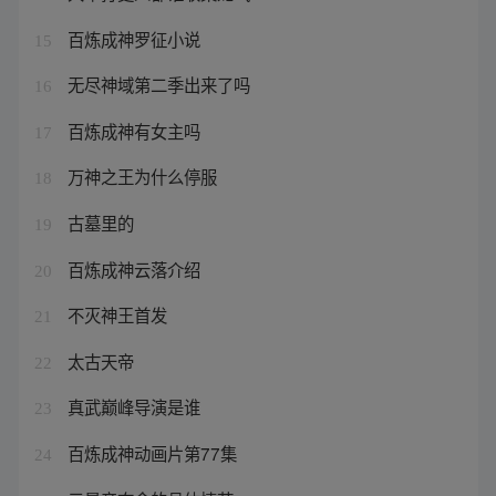
百炼成神罗征小说
15
无尽神域第二季出来了吗
16
百炼成神有女主吗
17
万神之王为什么停服
18
古墓里的
19
百炼成神云落介绍
20
不灭神王首发
21
太古天帝
22
真武巅峰导演是谁
23
百炼成神动画片第77集
24