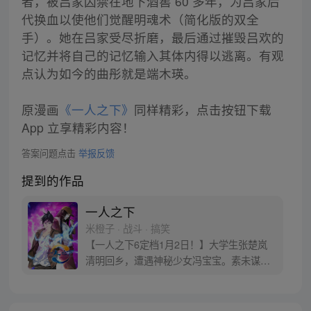
者，被吕家囚禁在地下酒窖 60 多年，为吕家后
代换血以使他们觉醒明魂术（简化版的双全
手）。她在吕家受尽折磨，最后通过摧毁吕欢的
记忆并将自己的记忆输入其体内得以逃离。有观
点认为如今的曲彤就是端木瑛。
原漫画
《一人之下》
同样精彩，点击按钮下载
App 立享精彩内容！
答案问题点击
举报反馈
提到的作品
一人之下
米橙子 · 战斗 · 搞笑
【一人之下6定档1月2日！】大学生张楚岚
清明回乡，遭遇神秘少女冯宝宝。素未谋面
的冯宝宝却对张楚岚异常熟悉，并将其带去
自己打工的快递公司。为了帮冯宝宝寻找她
的身世，也为了查清自己与爷爷身上的秘