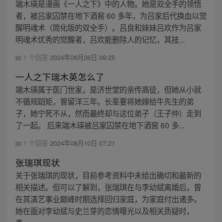
端木瑛是漫画《一人之下》中的人物。她是双全手的领悟
者，被吕家囚禁在地下酒窖 60 多年，为吕家后代换血以觉
醒明魂术（简化版的双全手）。吕良和妹妹吕欢作为吕家
明魂术优秀的觉醒者，吕欢能删除人的记忆，其技...
1 个回答
2024年08月26日 09:25
一人之下瑞木英怎么了
端木瑛属于医门世家，是济世堂的亲传高徒，但她从小就
不循规蹈矩，曾留洋三年。长辈要将她嫁给牛先生的弟
子，她宁死不从，然而最终却与这位弟子（王子仲）走到
了一起。 后来端木瑛被吕家囚禁在地下酒窖 60 多...
1 个回答
2024年08月10日 07:21
张瑞琪现状
关于张瑞琪的现状，目前参考资料中未给出确切和最新的
相关描述。但可以了解到，张瑞琪在与李幼斌离婚后，曾
在其演艺事业巅峰时期选择回归家庭，为家庭付出诸多。
她在面对李幼斌与史兰芽的恋情曝光以及相关质疑时，