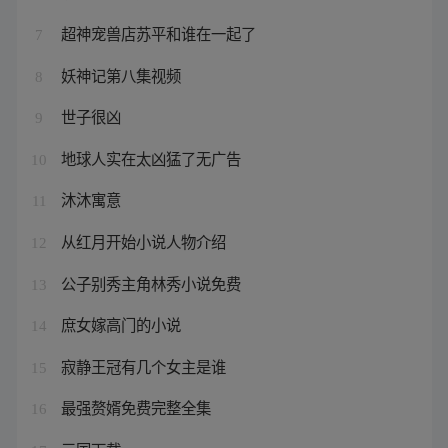
超神宠兽店苏平和谁在一起了
7
妖神记第八集视频
8
世子很凶
9
地球人实在太凶猛了无广告
10
沐沐寓意
11
从红月开始小说人物介绍
12
公子别秀主角林秀小说免费
13
庶女嫁高门的小说
14
寂静王冠有几个女主是谁
15
最强赘婿免费完整全集
16