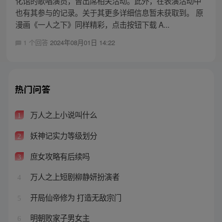
化馆的歌唱演员，曾出席相关活动。此外，在表演活动中
也有其参与的记录。关于其更多详细信息暂未获取到。 原
漫画《一人之下》同样精彩，点击按钮下载 A...
1 个回答
2024年08月01日 14:22
热门问答
万人之上小说叫什么
1
妖神记实力等级划分
2
庶女攻略有后续吗
3
万人之上短剧柳静妍扮演者
4
开局仙帝修为 打造无敌宗门
5
明朝败家子男女主
6