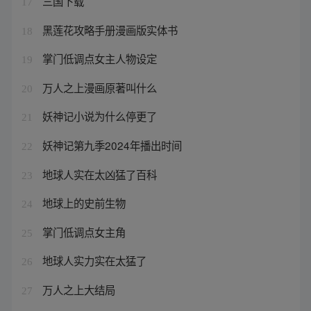
三国下载
17
黑莲花攻略手册漫画版实体书
18
掌门低调点女主人物设定
19
万人之上漫画原著叫什么
20
妖神记小说为什么停更了
21
妖神记第九季2024年播出时间
22
地球人实在太凶猛了百科
23
地球上的史前生物
24
掌门低调点女主角
25
地球人实力实在太猛了
26
万人之上大结局
27