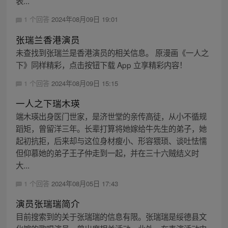
表...
1 个回答
2024年08月09日 19:01
张瑞兰香港演员
未查找到张瑞兰是香港演员的相关信息。 原漫画《一人之
下》同样精彩，点击按钮下载 App 立享精彩内容！
1 个回答
2024年08月09日 15:15
一人之下瑞木瑛
端木瑛出身医门世家，是济世堂的亲传高徒，从小不循规
蹈矩，曾留洋三年。长辈打算将她嫁给牛先生的弟子，她
起初抗拒，后来却与这位身材瘦小、形容猥琐、谈吐怯懦
但仰慕她的弟子王子仲走到一起，并在三十六贼结义时
大...
1 个回答
2024年08月05日 17:43
演员张瑞瑞简介
目前搜索到的关于张瑞瑞的信息有限。张瑞瑞是绥德县文