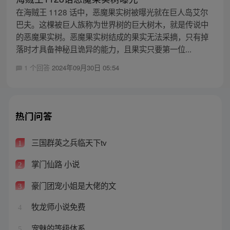
在海贼王 1128 话中，恶魔果实树被曝光就在巨人岛艾尔
巴夫。这棵被巨人族称为世界树的巨大树木，就是传说中
的恶魔果实树。恶魔果实树结成的果实无法采摘，只有掉
落时才具备神秘且诡异的能力，且果实只要第一位...
1 个回答
2024年09月30日 05:54
热门问答
三国群英之兵临天下tv
1
掌门仙路 小说
2
豪门团宠小姐是大佬的文
3
牧龙师小说免费
4
宠魅的等级体系
5