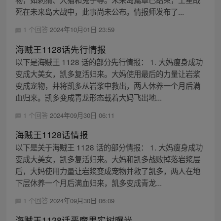
死在未来岛大战中，此事尚未公布。情报师发布了...
1 个回答
2024年10月01日 23:59
海贼王1128话先行情报
以下是海贼王 1128 话的部分先行情报： 1. 大妈瘦身成功
变成大美女，凯多复活归来。大妈使用最后的力量让岩浆
变成宠物，并将凯多从岩浆中救出，两人休养一个月后满
血归来。凯多变成青龙形态载着大妈飞出地...
1 个回答
2024年09月30日 06:11
海贼王1128话情报
以下是关于海贼王 1128 话的部分情报： 1. 大妈瘦身成功
变成大美女，凯多复活归来。大妈和凯多战败掉落岩浆层
后，大妈使用力量让岩浆变成宠物并救了凯多，两人在地
下层休养一个月后满血归来，凯多变成青龙...
1 个回答
2024年09月30日 06:09
海贼王1128话恶魔果实树曝光