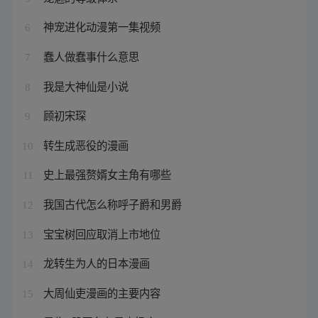
神宠进化动漫第一集视频
6
蠢人做蠢事什么意思
7
我是大神仙是小说
8
顾初宋琛
9
转生成恶役的漫画
10
史上最强赘婿女主角有哪些
11
我国古代怎么称呼子爵和男爵
12
宝宝树回应取消上市地位
13
龙转生为人的日本漫画
14
大周仙吏漫画的主要内容
15