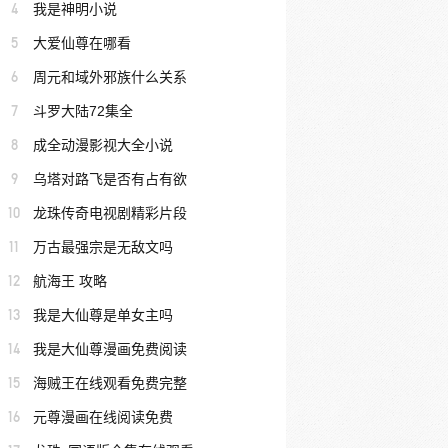
4
我是神明小说
5
大爱仙尊在哪看
6
周元和域外邪族什么关系
7
斗罗大陆72集全
8
成全动漫影视大全小说
9
乌塔对路飞是否有占有欲
10
龙珠传奇电视剧精彩片段
11
万古最强宗是无敌文吗
12
航海王 攻略
13
我是大仙尊是单女主吗
14
我是大仙尊漫画免费阅读
15
海贼王在线观看免费完整
16
元尊漫画在线阅读免费