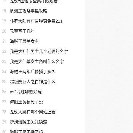
17
龙珠z国语版全集在线观看
18
航海王攻略平民攻略
19
斗罗大陆有广告弹窗免费211
20
元尊写了几年
21
海贼王最美女主
22
我是大神仙男主几个老婆的名字
23
我是大仙尊女主角叫什么名字
24
海贼王两年后停播了多久
25
超级赛亚人之白神是什么
26
ps2龙珠哪款好玩
27
海贼王黄猿死了没
28
龙珠大魔在哪个网站上看
29
梦想海贼王3.21隐藏
30
海贼王是不播了吗