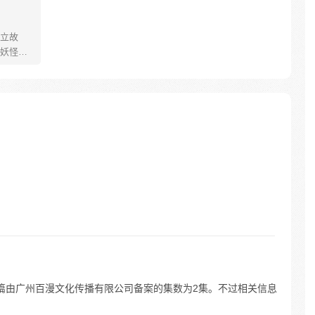
立故
妖怪大
己的生存
祈愿从
却因堕
十年
护族人
霸主，
…
篇由广州百漫文化传播有限公司备案的集数为2集。不过相关信息