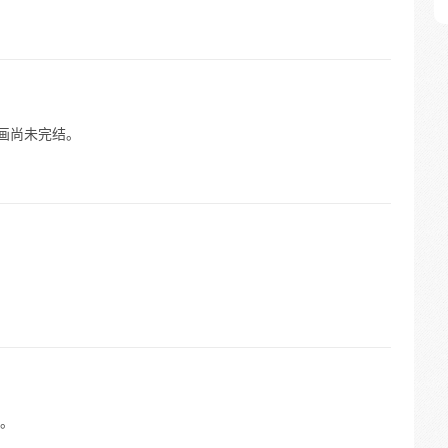
篇漫画尚未完结。
。