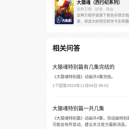
大猿魂（西行纪系列）
龙神万相 · 妖怪 · 热血
龙神万相宇宙旗下角色孙悟空独
事，讲述大妖悟空前世今生称霸
道的惊险历程。 妖怪大道有自
之道，某日，一位猴妖因人类的
天而降，以鬼魈之名响彻妖界，
入暗魂无法再守护重要之人…六
相关问答
后，他再次破石而出，背负着守
的希望和信念打败了妖怪大道的
成为猴群之王，但故事仍在继续
大猿魂特别篇有几集完结的
《大猿魂特别篇》动画共4集完结。
1个回答
2024年11月04日 08:01
大猿魂特别篇一共几集
《大猿魂特别篇》动画共4集，但动画特别
可能会有所变动，建议关注官方最新消息。