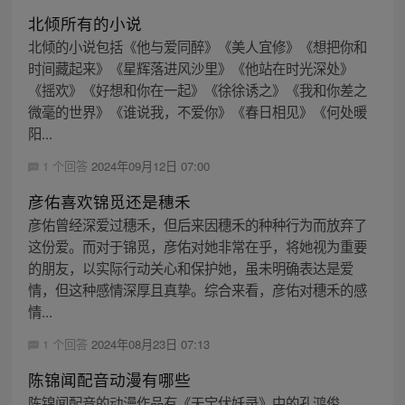
北倾所有的小说
北倾的小说包括《他与爱同醉》《美人宜修》《想把你和
时间藏起来》《星辉落进风沙里》《他站在时光深处》
《摇欢》《好想和你在一起》《徐徐诱之》《我和你差之
微毫的世界》《谁说我，不爱你》《春日相见》《何处暖
阳...
1 个回答
2024年09月12日 07:00
彦佑喜欢锦觅还是穗禾
彦佑曾经深爱过穗禾，但后来因穗禾的种种行为而放弃了
这份爱。而对于锦觅，彦佑对她非常在乎，将她视为重要
的朋友，以实际行动关心和保护她，虽未明确表达是爱
情，但这种感情深厚且真挚。综合来看，彦佑对穗禾的感
情...
1 个回答
2024年08月23日 07:13
陈锦闻配音动漫有哪些
陈锦闻配音的动漫作品有《天宝伏妖录》中的孔鸿俊、