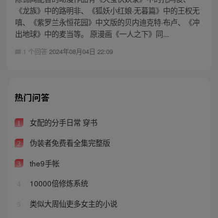
《龙族》中的路明非、《狐妖小红娘·无暮篇》中的王权无
嗔、《紫罗兰永恒花园》中文版的贝内迪克特·布卢、《冲
出地球》中的麦当等。 原漫画《一人之下》同...
1 个回答
2024年08月04日 22:09
热门问答
女配的分手日常 穿书
1
伪装者免费看全集完整版
2
the9手帐
3
10000倍修炼系统
4
类似大周仙吏多女主的小说
5