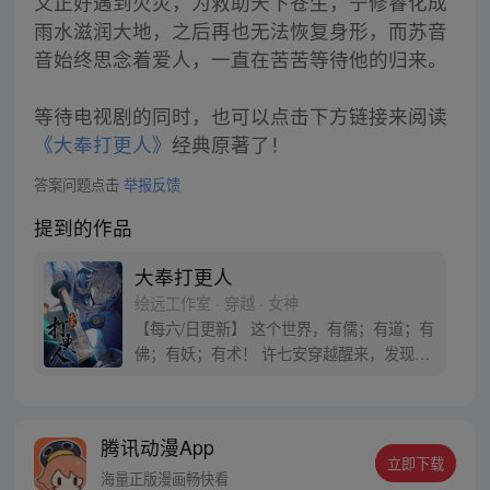
又正好遇到火灾，为救助天下苍生，宁修睿化成
雨水滋润大地，之后再也无法恢复身形，而苏音
音始终思念着爱人，一直在苦苦等待他的归来。
等待电视剧的同时，也可以点击下方链接来阅读
《大奉打更人》
经典原著了！
答案问题点击
举报反馈
提到的作品
大奉打更人
绘远工作室 · 穿越 · 女神
【每六/日更新】 这个世界，有儒；有道；有
佛；有妖；有术！ 许七安穿越醒来，发现自
己身处囹圄，三日后就要流放边陲？！ 他起
初的梦想只是自保，顺便在这个世界里当个
富翁悠闲度日，结果…… 改编自阅文集团作
腾讯动漫App
者卖报小郎君同名小说 QQ群号：
立即下载
799493374
海量正版漫画畅快看