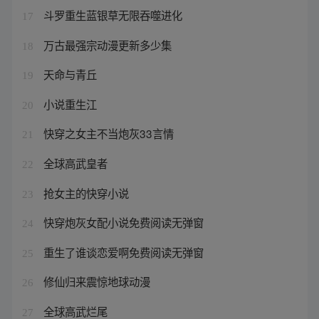
斗罗重生蓝银草无限吞噬进化
17
万古最强宗动漫更新多少集
18
天命与青丘
19
小说重生江
20
快穿之女主不当炮灰33言情
21
全球高武皇者
22
抢女主的快穿小说
23
快穿炮灰女配小说免费阅读无弹窗
24
重生了谁谈恋爱啊免费阅读无弹窗
25
修仙归来震惊地球动漫
26
全球高武烂尾
27