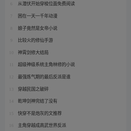
从潜伏开始穿梭位面免费阅读
6
困在一天一千年动漫
7
娘子竟然是女帝小说
8
比较火的修仙手游
9
神霄剑修大结局
10
超级神级系统主角林修的小说
11
最强炼气期的最后反派是谁
12
穿越民国之破碎
13
乾坤剑神完结了没有
14
快穿不是炮灰的文推荐
15
主角穿越成高武世界反派
16