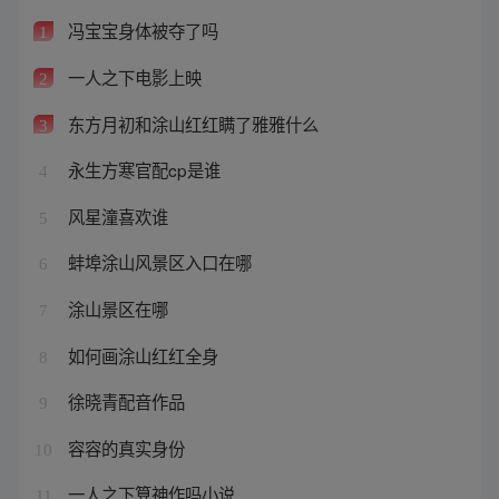
冯宝宝身体被夺了吗
1
一人之下电影上映
2
东方月初和涂山红红瞒了雅雅什么
3
永生方寒官配cp是谁
4
风星潼喜欢谁
5
蚌埠涂山风景区入口在哪
6
涂山景区在哪
7
如何画涂山红红全身
8
徐晓青配音作品
9
容容的真实身份
10
一人之下算神作吗小说
11