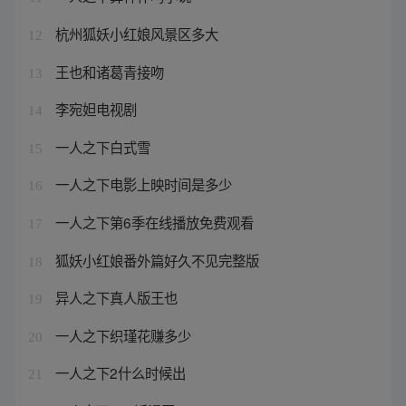
杭州狐妖小红娘风景区多大
12
王也和诸葛青接吻
13
李宛妲电视剧
14
一人之下白式雪
15
一人之下电影上映时间是多少
16
一人之下第6季在线播放免费观看
17
狐妖小红娘番外篇好久不见完整版
18
异人之下真人版王也
19
一人之下织瑾花赚多少
20
一人之下2什么时候出
21