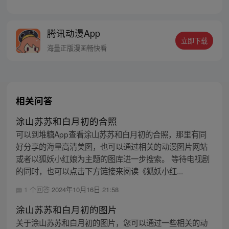
章节指路272-301】 迷糊萝莉小狐妖，正太
道士没节操。自古人妖生死恋，千载孽缘一
线牵。（每周周四更新。）
腾讯动漫App
立即下载
海量正版漫画畅快看
相关问答
涂山苏苏和白月初的合照
可以到堆糖App查看涂山苏苏和白月初的合照，那里有同
好分享的海量高清美图，也可以通过相关的动漫图片网站
或者以狐妖小红娘为主题的图库进一步搜索。 等待电视剧
的同时，也可以点击下方链接来阅读《狐妖小红...
1 个回答
2024年10月16日 21:58
涂山苏苏和白月初的图片
关于涂山苏苏和白月初的图片，您可以通过一些相关的动