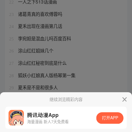
一人之下513话漫画
22
诸葛青真的喜欢傅蓉吗
23
夏禾出现在漫画第几话
24
李宛妲是混血儿吗百度百科
25
涂山红红姐妹几个
26
涂山红红秘密到底是什么
27
狐妖小红娘真人版杨幂第一集
28
夏禾是不是和很多人
29
涂山场景
继续浏览精彩内容
30
腾讯动漫App
打开APP
海量漫画 新人7天免费看
腾讯漫画
起点读书
QQ阅读