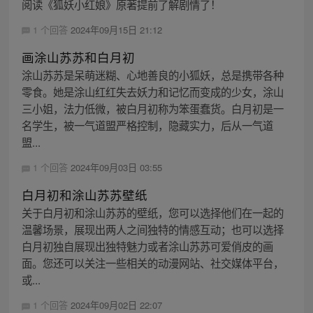
阅读《狐妖小红娘》原著提前了解剧情了！
1 个回答
2024年09月15日 21:12
画涂山苏苏和白月初
涂山苏苏是呆萌迷糊、心地善良的小狐妖，总是携带各种
零食。她是涂山红红失去妖力和记忆而变成的少女，涂山
三小姐，法力低微，被白月初称为笨蛋蠢货。白月初是一
名学生，被一气道盟严格控制，隐藏实力，后从一气道
盟...
1 个回答
2024年09月03日 03:55
白月初和涂山苏苏壁纸
关于白月初和涂山苏苏的壁纸，您可以选择他们在一起的
温馨场景，展现出两人之间独特的情感互动；也可以选择
白月初独自展现出独特魅力或者涂山苏苏可爱俏皮的画
面。您还可以关注一些相关的动漫网站、社交媒体平台，
或...
1 个回答
2024年09月02日 22:07