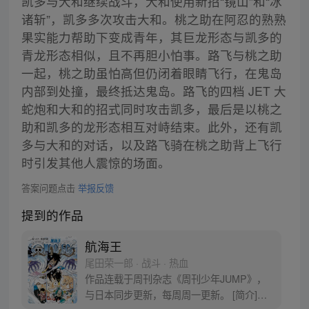
凯多与大和继续战斗，大和使用新招“镜山”和“冰
诸斩”，凯多多次攻击大和。桃之助在阿忍的熟熟
果实能力帮助下变成青年，其巨龙形态与凯多的
青龙形态相似，且不再胆小怕事。路飞与桃之助
一起，桃之助虽怕高但仍闭着眼睛飞行，在鬼岛
内部到处撞，最终抵达鬼岛。路飞的四档 JET 大
蛇炮和大和的招式同时攻击凯多，最后是以桃之
助和凯多的龙形态相互对峙结束。此外，还有凯
多与大和的对话，以及路飞骑在桃之助背上飞行
时引发其他人震惊的场面。
答案问题点击
举报反馈
提到的作品
航海王
尾田荣一郎 · 战斗 · 热血
作品连载于周刊杂志《周刊少年JUMP》，
与日本同步更新，每周周一更新。 [简介]有