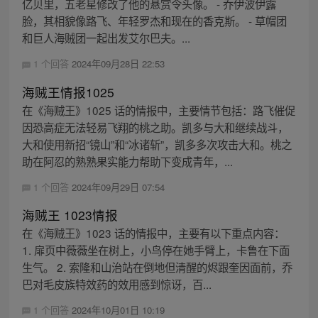
亿贝里，五老星修改了他的悬赏令头像。 - 乔伊波伊露
脸，其相貌像路飞、年轻罗杰和现在的香克斯。 - 草帽团
和巨人海贼团一起出发艾尔巴夫。...
1 个回答
2024年09月28日 22:53
海贼王情报1025
在《海贼王》1025 话的情报中，主要情节包括：路飞催促
因恐高症无法轻易飞翔的桃之助。凯多与大和继续战斗，
大和使用新招“镜山”和“冰诸斩”，凯多多次攻击大和。桃之
助在阿忍的熟熟果实能力帮助下变成青年，...
1 个回答
2024年09月29日 07:54
海贼王 1023情报
在《海贼王》1023 话的情报中，主要有以下重点内容：
1. 扉页中薇薇坐在树上，小鸟停在她手臂上，卡鲁在下面
生气。 2. 索隆和山治站在倒地但清醒的烬跟奎因面前，乔
巴对毛皮族特效药的效用感到惊讶，百...
1 个回答
2024年10月01日 10:19