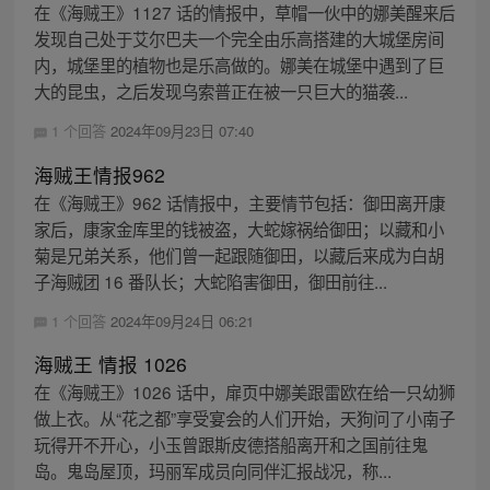
在《海贼王》1127 话的情报中，草帽一伙中的娜美醒来后
发现自己处于艾尔巴夫一个完全由乐高搭建的大城堡房间
内，城堡里的植物也是乐高做的。娜美在城堡中遇到了巨
大的昆虫，之后发现乌索普正在被一只巨大的猫袭...
1 个回答
2024年09月23日 07:40
海贼王情报962
在《海贼王》962 话情报中，主要情节包括：御田离开康
家后，康家金库里的钱被盗，大蛇嫁祸给御田；以藏和小
菊是兄弟关系，他们曾一起跟随御田，以藏后来成为白胡
子海贼团 16 番队长；大蛇陷害御田，御田前往...
1 个回答
2024年09月24日 06:21
海贼王 情报 1026
在《海贼王》1026 话中，扉页中娜美跟雷欧在给一只幼狮
做上衣。从“花之都”享受宴会的人们开始，天狗问了小南子
玩得开不开心，小玉曾跟斯皮德搭船离开和之国前往鬼
岛。鬼岛屋顶，玛丽军成员向同伴汇报战况，称...