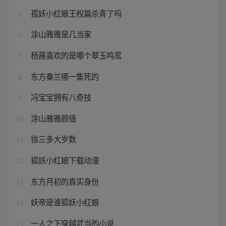
孤妖小红娘王权篇杀青了吗
5
涂山雅雅是几当家
6
杨蔑喜欢的是哪个翠玉鸣鸾
7
东方秦兰哪一集死的
8
冯宝宝拥有八奇技
9
涂山雅雅颜值
10
徐三多大岁数
11
狐妖小红娘下载动漫
12
东方月初的真实身份
13
妖帝是谁狐妖小红娘
14
一人之下穿越武当的小说
15