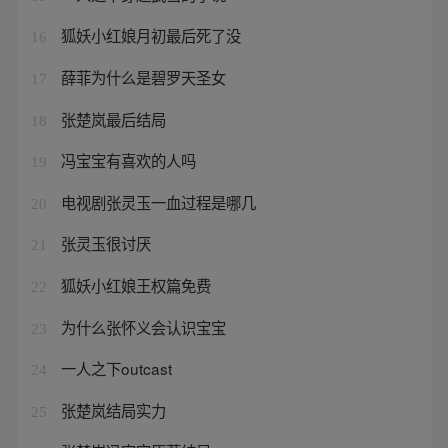
狐妖小红娘月初最后死了没
16
薛菲为什么是碧罗天圣女
17
张楚岚最后结局
18
冯宝宝有喜欢的人吗
19
电视剧张灵玉一血过程是哪几
20
张灵玉很讨厌
21
狐妖小红娘王权篇免费
22
为什么张怀义会认识宝宝
23
一人之下outcast
24
张楚岚结局实力
25