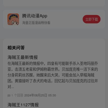
一个梦想成为海盗的少年叫路飞，他因误
食“恶魔果实”而成为了橡皮人，在获得超人
能力的同时付出了一辈子无法游泳的代价。
腾讯动漫App
十年后，路飞为实现与因救他而断臂的杰克
立即下载
斯的约定而出海，开始了以成为海盗王为目
海量正版漫画畅快看
标的伟大的冒险旅程！
相关问答
海贼王最新情报
在海贼王最新的情报中，四皇有可能联手杀入圣地玛丽乔
亚，击溃五老星和伊姆称霸世界。贝加庞克唯一活下来的
分身莉莉丝苏醒，她醒来后大哭，可能会加入草帽海贼
团。黄猿接听了赤犬的电话，回忆起与贝加庞克的过往并
对...
1 个回答
2024年08月25日 05:30
海贼王1127情报