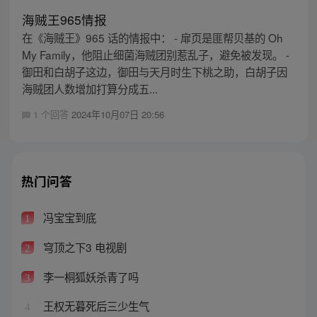
海贼王965情报
在《海贼王》965 话的情报中： - 扉页是匪帮贝基的 Oh
My Family，他阻止细菌海贼团别惹乱子，避免被发现。 -
御田和白胡子这边，御田与天月时生下桃之助，白胡子因
海贼团人数增加打算分成五...
1 个回答
2024年10月07日 20:56
热门问答
冯宝宝到底
1
穹顶之下3 电视剧
2
李一桐狐妖杀青了吗
3
王权无暮死后三少生气
4