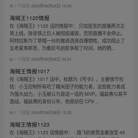
1 个回答
2024年09月24日 14:55
海贼王1120情报
在《海贼王》1120 话的情报中： 贝加庞克的直播再次正
常上线，除非铁之巨人被彻底摧毁，否则直播不会停止。
阿特拉斯为了草帽一伙的撤退选择自爆牺牲，成功阻止了
五老星寿郎圣，为桑尼号启航争取了时间，她的牺...
1 个回答
2024年09月28日 00:21
海贼王情报1017
在《海贼王》1017 话中，标题为《号令》。主要情节包
括：小玉控制所有吃了糯米团子的能力者，这些能力者成
为强大战力，小玉被认为是这一话的 MVP。福兹弗与甚平
激战，福兹弗的身份公布，他是前任 CP9 ...
1 个回答
2024年09月28日 15:22
海贼王情报1123
在《海贼王》1123 话情报中： - 路飞的悬赏金暴涨至 45